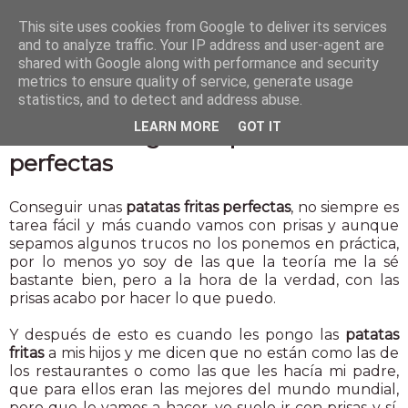
This site uses cookies from Google to deliver its services
and to analyze traffic. Your IP address and user-agent are
shared with Google along with performance and security
metrics to ensure quality of service, generate usage
statistics, and to detect and address abuse.
4 mar 2015
LEARN MORE
GOT IT
Cómo conseguir las patatas fritas
perfectas
Conseguir unas
patatas fritas perfectas
, no siempre es
tarea fácil y más cuando vamos con prisas y aunque
sepamos algunos trucos no los ponemos en práctica,
por lo menos yo soy de las que la teoría me la sé
bastante bien, pero a la hora de la verdad, con las
prisas acabo por hacer lo que puedo.
Y después de esto es cuando les pongo las
patatas
fritas
a mis hijos y me dicen que no están como las de
los restaurantes o como las que les hacía mi padre,
que para ellos eran las mejores del mundo mundial,
pero que le vamos a hacer, yo suelo ir con prisas y sí,