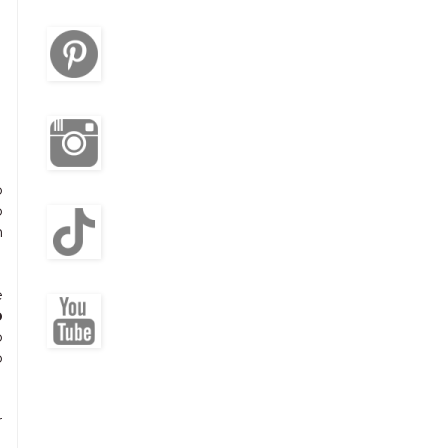
o
o
n
e
o
o
o
r