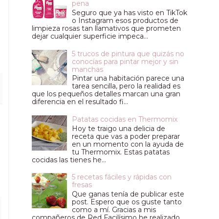
pena
Seguro que ya has visto en TikTok
o Instagram esos productos de
limpieza rosas tan llamativos que prometen
dejar cualquier superficie impeca...
5 trucos de pintura que quizás no
conocías para pintar mejor y sin
manchas
Pintar una habitación parece una
tarea sencilla, pero la realidad es
que los pequeños detalles marcan una gran
diferencia en el resultado fi...
Patatas cocidas en Thermomix
Hoy te traigo una delicia de
receta que vas a poder preparar
en un momento con la ayuda de
tu Thermomix. Estas patatas
cocidas las tienes he...
5 recetas fáciles y rápidas con
fresas
Que ganas tenía de publicar este
post. Espero que os guste tanto
como a mí. Gracias a mis
compañeros de Red Facilísimo he realizado