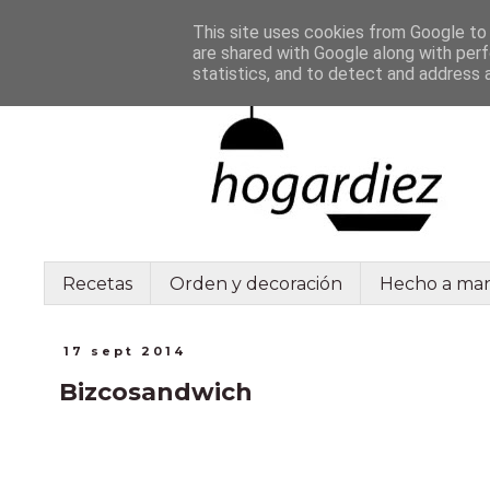
This site uses cookies from Google to d
are shared with Google along with perf
statistics, and to detect and address 
Recetas
Orden y decoración
Hecho a ma
17 sept 2014
Bizcosandwich