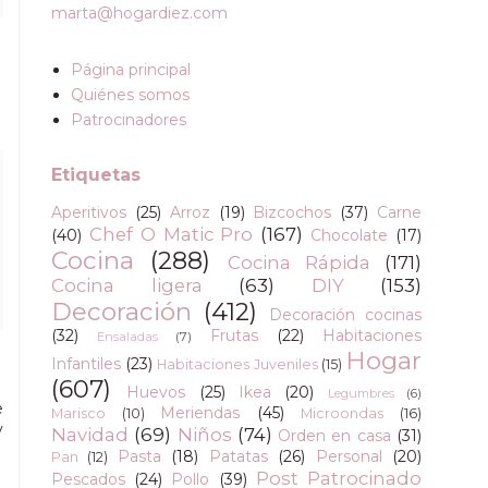
marta@hogardiez.com
Página principal
Quiénes somos
Patrocinadores
Etiquetas
Aperitivos
(25)
Arroz
(19)
Bizcochos
(37)
Carne
Chef O Matic Pro
(167)
(40)
Chocolate
(17)
Cocina
(288)
Cocina Rápida
(171)
Cocina ligera
(63)
DIY
(153)
Decoración
(412)
Decoración cocinas
(32)
Frutas
(22)
Habitaciones
Ensaladas
(7)
Hogar
Infantiles
(23)
Habitaciones Juveniles
(15)
(607)
Huevos
(25)
Ikea
(20)
Legumbres
(6)
e
Meriendas
(45)
Marisco
(10)
Microondas
(16)
y
Navidad
(69)
Niños
(74)
Orden en casa
(31)
Pasta
(18)
Patatas
(26)
Personal
(20)
Pan
(12)
Post Patrocinado
Pescados
(24)
Pollo
(39)