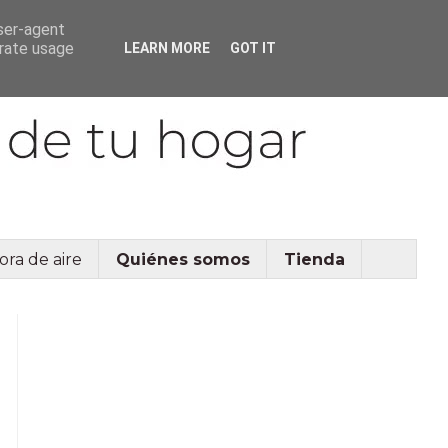
user-agent
erate usage
LEARN MORE
GOT IT
ora de aire
Quiénes somos
Tienda