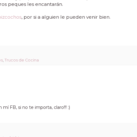
ros peques les encantarán.
bizcochos
, por si a alguien le pueden venir bien.
es
,
Trucos de Cocina
í FB, si no te importa, claro!!! :)