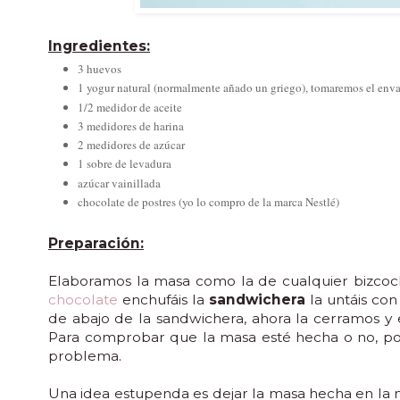
Ingredientes:
3 huevos
1 yogur natural (normalmente añado un griego), tomaremos el env
1/2 medidor de aceite
3 medidores de harina
2 medidores de azúcar
1 sobre de levadura
azúcar vainillada
chocolate de postres (yo lo compro de la marca Nestlé)
Preparación:
Elaboramos la masa como la de cualquier bizcoch
chocolate
enchufáis la
sandwichera
la untáis con
de abajo de la sandwichera, ahora la cerramos y
Para comprobar que la masa esté hecha o no, podé
problema.
Una idea estupenda es dejar la masa hecha en la n