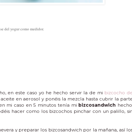
ase del yogur como medidor.
o, en este caso yo he hecho servir la de mi
bizcocho d
 aceite en aerosol y ponéis la mezcla hasta cubrir la part
 en mi caso en 5 minutos tenía mi
bizcosandwich
hecho
is hacer como los bizcochos pinchar con un palillo, si
evera y preparar los bizcosandwich por la mañana, así lo