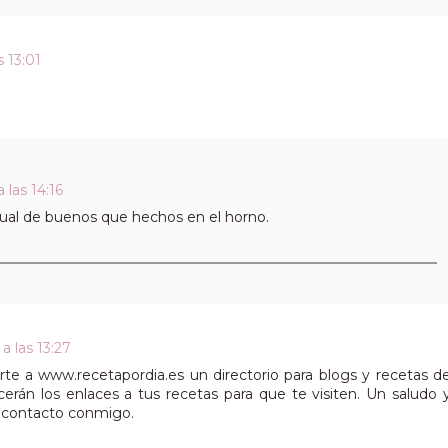
 13:01
 las 14:16
igual de buenos que hechos en el horno.
a las 13:27
rte a www.recetapordia.es un directorio para blogs y recetas d
cerán los enlaces a tus recetas para que te visiten. Un saludo 
n contacto conmigo.