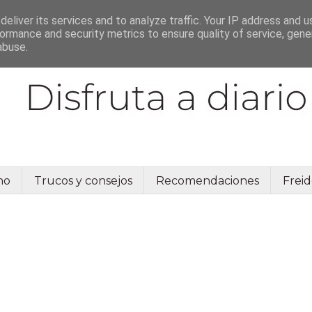
eliver its services and to analyze traffic. Your IP address and 
ormance and security metrics to ensure quality of service, gen
abuse.
no
Trucos y consejos
Recomendaciones
Freid