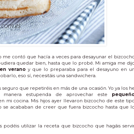
o me contó que hacía a veces para desayunar el bizcoch
diera quedar bien, hasta que lo probé. Mi amiga me dij
en verano
y que lo preparaba para el desayuno en u
barlo, eso sí, necesitáis una sandwichera.
seguro que repetiréis en más de una ocasión. Yo ya los h
a manera estupenda de aprovechar este
pequeñ
 mi cocina. Mis hijos ayer llevaron bizcocho de este tip
o se acababan de creer que fuera bizcocho hasta que l
odéis utilizar la receta que bizcocho que hagáis servi