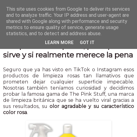
This site uses cookies from Google to deliver its services
and to analyze traffic. Your IP address and user-agent are
shared with Google along with performance and security
metrics to ensure quality of service, generate usage
statistics, and to detect and address abuse.
29 may 2026
LEARN MORE
GOT IT
The pink Stuff: qué es, para qué
sirve y si realmente merece la pena
Seguro que ya has visto en TikTok o Instagram esos
productos de limpieza rosas tan llamativos que
prometen dejar cualquier superficie impecable.
Nosotras también teníamos curiosidad y decidimos
probar la famosa gama de The Pink Stuff, una marca
de limpieza británica que se ha vuelto viral gracias a
sus resultados, su
olor agradable y su característico
color rosa
.