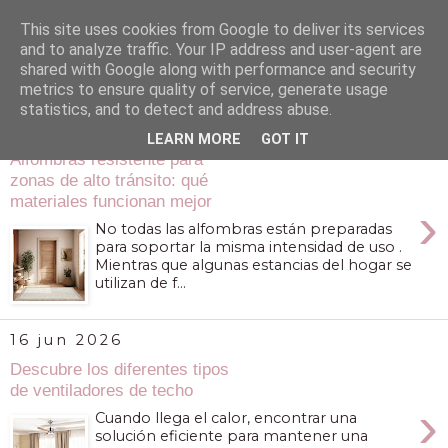
This site uses cookies from Google to deliver its services
and to analyze traffic. Your IP address and user-agent are
shared with Google along with performance and security
metrics to ensure quality of service, generate usage
statistics, and to detect and address abuse.
18 jun 2026
LEARN MORE
GOT IT
Alfombras resistente para
zonas de alto tránsito: qué
materiales funcionan mejor
›
No todas las alfombras están preparadas
para soportar la misma intensidad de uso .
Mientras que algunas estancias del hogar se
utilizan de f...
16 jun 2026
Descubre los diferentes tipos
de ventiladores de techo
›
Cuando llega el calor, encontrar una
solución eficiente para mantener una