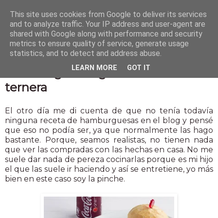
This site uses cookies from Google to deliver its services
and to analyze traffic. Your IP address and user-agent are
shared with Google along with performance and security
metrics to ensure quality of service, generate usage
statistics, and to detect and address abuse.
2 nov 2014
LEARN MORE
GOT IT
Hamburguesas gourmet de
ternera
El otro día me di cuenta de que no tenía todavía
ninguna receta de hamburguesas en el blog y pensé
que eso no podía ser, ya que normalmente las hago
bastante. Porque, seamos realistas, no tienen nada
que ver las compradas con las hechas en casa. No me
suele dar nada de pereza cocinarlas porque es mi hijo
el que las suele ir haciendo y así se entretiene, yo más
bien en este caso soy la pinche.