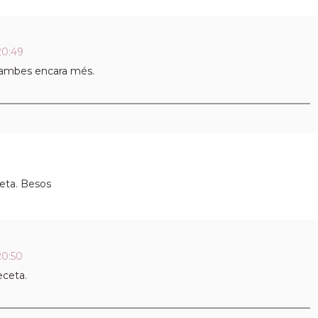
20:49
 gambes encara més.
eta. Besos
20:50
eceta.