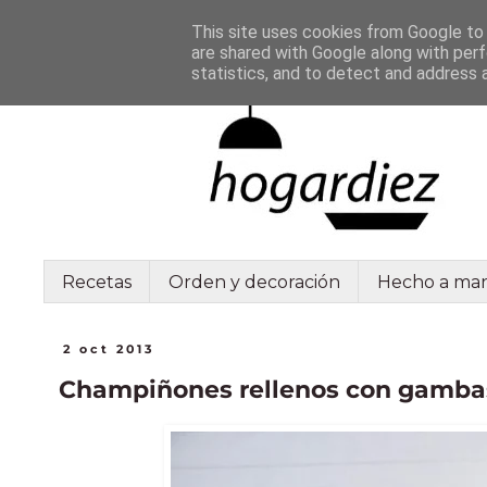
This site uses cookies from Google to d
are shared with Google along with perf
statistics, and to detect and address 
Recetas
Orden y decoración
Hecho a ma
2 oct 2013
Champiñones rellenos con gamba