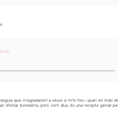
ss
20:49
segura que m'agradarien! a veure si m'hi fixo i quan en trobi d
han d'estar boníssims, però com dius, és una recepta genial pe