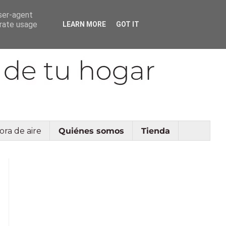
user-agent
erate usage
LEARN MORE
GOT IT
ora de aire
Quiénes somos
Tienda