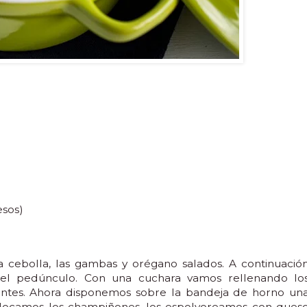
esos)
a cebolla, las gambas y orégano salados. A continuació
 el pedúnculo. Con una cuchara vamos rellenando lo
tes. Ahora disponemos sobre la bandeja de horno un
olocamos los champiñones, los espolvoreamos con ques