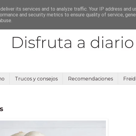
eliver its services and to analyze traffic. Your IP address and 
ormance and security metrics to ensure quality of service, gen
abuse.
no
Trucos y consejos
Recomendaciones
Freid
s