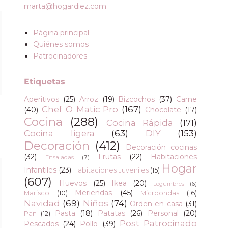
marta@hogardiez.com
Página principal
Quiénes somos
Patrocinadores
Etiquetas
Aperitivos
(25)
Arroz
(19)
Bizcochos
(37)
Carne
Chef O Matic Pro
(167)
(40)
Chocolate
(17)
Cocina
(288)
Cocina Rápida
(171)
Cocina ligera
(63)
DIY
(153)
Decoración
(412)
Decoración cocinas
(32)
Frutas
(22)
Habitaciones
Ensaladas
(7)
Hogar
Infantiles
(23)
Habitaciones Juveniles
(15)
(607)
Huevos
(25)
Ikea
(20)
Legumbres
(6)
Meriendas
(45)
Marisco
(10)
Microondas
(16)
Navidad
(69)
Niños
(74)
Orden en casa
(31)
Pasta
(18)
Patatas
(26)
Personal
(20)
Pan
(12)
Post Patrocinado
Pescados
(24)
Pollo
(39)