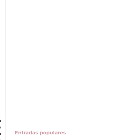
n
s
Entradas populares
a
o