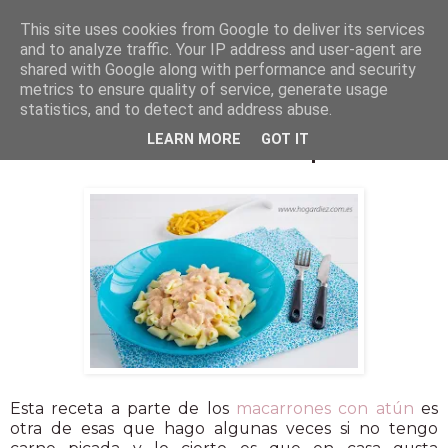
This site uses cookies from Google to deliver its services
and to analyze traffic. Your IP address and user-agent are
shared with Google along with performance and security
metrics to ensure quality of service, generate usage
statistics, and to detect and address abuse.
11 dic 2013
LEARN MORE
GOT IT
Macarrones con salsa de paté
Esta receta a parte de los
macarrones con atún
es
otra de esas que hago algunas veces si no tengo