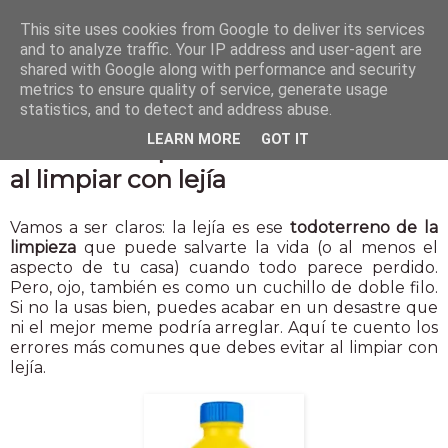
This site uses cookies from Google to deliver its services
and to analyze traffic. Your IP address and user-agent are
shared with Google along with performance and security
metrics to ensure quality of service, generate usage
statistics, and to detect and address abuse.
16 ene 2025
LEARN MORE
GOT IT
Los errores que no debes cometer
al limpiar con lejía
Vamos a ser claros: la lejía es ese
todoterreno de la
limpieza
que puede salvarte la vida (o al menos el
aspecto de tu casa) cuando todo parece perdido.
Pero, ojo, también es como un cuchillo de doble filo.
Si no la usas bien, puedes acabar en un desastre que
ni el mejor meme podría arreglar. Aquí te cuento los
errores más comunes que debes evitar al limpiar con
lejía.