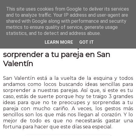
This site uses cookies from Google to deliver its services
and to analyze traffic. Your IP address and user-agent are
shared with Google along with performance and security
metrics to ensure quality of service, generate usage
statistics, and to detect and address abuse.
13 feb 2025
LEARN MORE
GOT IT
3 ideas económicas para
sorprender a tu pareja en San
Valentín
San Valentín está a la vuelta de la esquina y todos
andamos como locos buscando ideas sencillas para
sorprender a nuestras parejas. Así que, si este es tu
caso, estás de suerte porque hoy te traigo 3 grandes
ideas para que no te preocupes y sorprendas a tu
pareja con mucho cariño. A veces, los gestos más
sencillos son los que más nos llegan al corazón. Y lo
mejor de todo es que no necesitarás gastar una
fortuna para hacer que este días sea especial.