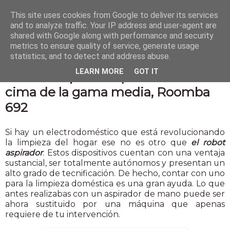
This site uses cookies from Google to deliver its services
and to analyze traffic. Your IP address and user-agent are
shared with Google along with performance and security
metrics to ensure quality of service, generate usage
statistics, and to detect and address abuse.
20 oct 2021
LEARN MORE
GOT IT
El robot aspirador que está en la
cima de la gama media, Roomba
692
Si hay un electrodoméstico que está revolucionando
la limpieza del hogar ese no es otro que
el robot
aspirador
. Estos dispositivos cuentan con una ventaja
sustancial, ser totalmente autónomos y presentan un
alto grado de tecnificación. De hecho, contar con uno
para la limpieza doméstica es una gran ayuda. Lo que
antes realizabas con un aspirador de mano puede ser
ahora sustituido por una máquina que apenas
requiere de tu intervención.