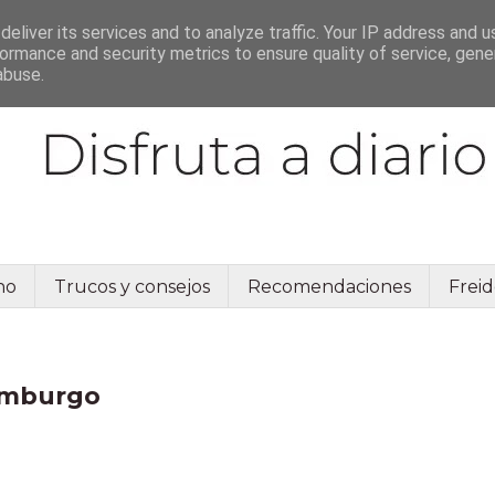
eliver its services and to analyze traffic. Your IP address and 
ormance and security metrics to ensure quality of service, gen
abuse.
no
Trucos y consejos
Recomendaciones
Freid
emburgo