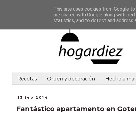
This site uses cookies from Google to d
are shared with Google along with perf
statistics, and to detect and address 
Recetas
Orden y decoración
Hecho a ma
13 feb 2014
Fantástico apartamento en Got