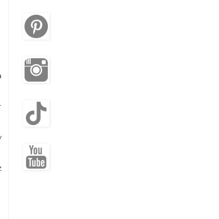
a
r
y
z