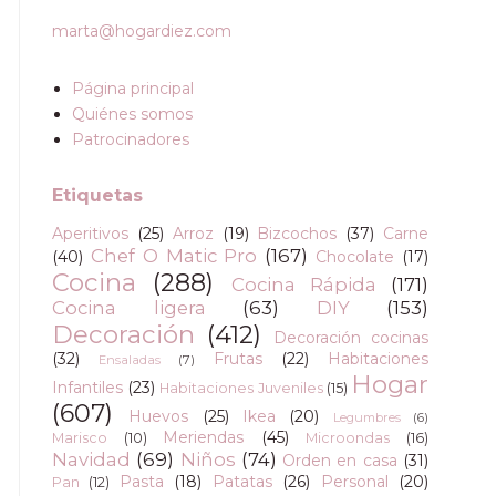
marta@hogardiez.com
Página principal
Quiénes somos
Patrocinadores
Etiquetas
Aperitivos
(25)
Arroz
(19)
Bizcochos
(37)
Carne
Chef O Matic Pro
(167)
(40)
Chocolate
(17)
Cocina
(288)
Cocina Rápida
(171)
Cocina ligera
(63)
DIY
(153)
Decoración
(412)
Decoración cocinas
(32)
Frutas
(22)
Habitaciones
Ensaladas
(7)
Hogar
Infantiles
(23)
Habitaciones Juveniles
(15)
(607)
Huevos
(25)
Ikea
(20)
Legumbres
(6)
Meriendas
(45)
Marisco
(10)
Microondas
(16)
Navidad
(69)
Niños
(74)
Orden en casa
(31)
Pasta
(18)
Patatas
(26)
Personal
(20)
Pan
(12)