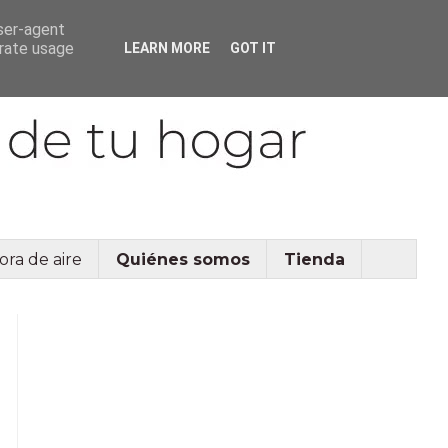
user-agent
erate usage
LEARN MORE
GOT IT
ora de aire
Quiénes somos
Tienda