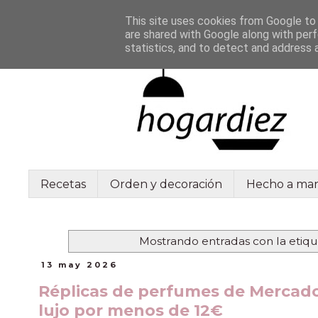
This site uses cookies from Google to d
are shared with Google along with perf
statistics, and to detect and address 
Recetas
Orden y decoración
Hecho a ma
Mostrando entradas con la etiq
13 may 2026
Réplicas de perfumes de Mercado
lujo por menos de 12€