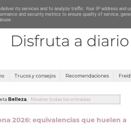
eliver its services and to analyze traffic. Your IP address and 
ormance and security metrics to ensure quality of service, gen
abuse.
no
Trucos y consejos
Recomendaciones
Freid
ueta
Belleza
.
Mostrar todas las entradas
na 2026: equivalencias que huelen a