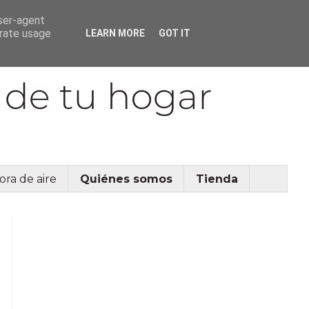
user-agent
erate usage
LEARN MORE
GOT IT
ora de aire
Quiénes somos
Tienda