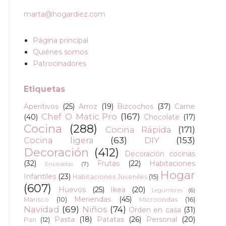
marta@hogardiez.com
Página principal
Quiénes somos
Patrocinadores
Etiquetas
Aperitivos
(25)
Arroz
(19)
Bizcochos
(37)
Carne
Chef O Matic Pro
(167)
(40)
Chocolate
(17)
Cocina
(288)
Cocina Rápida
(171)
Cocina ligera
(63)
DIY
(153)
Decoración
(412)
Decoración cocinas
(32)
Frutas
(22)
Habitaciones
Ensaladas
(7)
Hogar
Infantiles
(23)
Habitaciones Juveniles
(15)
(607)
Huevos
(25)
Ikea
(20)
Legumbres
(6)
Meriendas
(45)
Marisco
(10)
Microondas
(16)
Navidad
(69)
Niños
(74)
Orden en casa
(31)
Pasta
(18)
Patatas
(26)
Personal
(20)
Pan
(12)