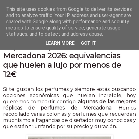
This site uses cookies from Google to deliver its services
and to analyze traffic. Your IP address and user-agent are
shared with Google along with performance and security
metrics to ensure quality of service, generate usage
statistics, and to detect and address abuse.
13 may 2026
LEARN MORE
GOT IT
Réplicas de perfumes de
Mercadona 2026: equivalencias
que huelen a lujo por menos de
12€
Si te gustan los perfumes y siempre estás buscando
opciones económicas que huelan increíble, hoy
queremos compartir contigo
algunas de las mejores
réplicas de perfumes de Mercadona
. Hemos
recopilado varias colonias y perfumes que recuerdan
muchísimo a fragancias de diseñador muy conocidas y
que están triunfando por su precio y duración.