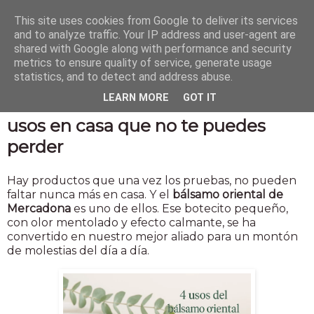
This site uses cookies from Google to deliver its services
and to analyze traffic. Your IP address and user-agent are
shared with Google along with performance and security
metrics to ensure quality of service, generate usage
statistics, and to detect and address abuse.
21 may 2025
LEARN MORE
GOT IT
Bálsamo oriental de Mercadona: 4
usos en casa que no te puedes
perder
Hay productos que una vez los pruebas, no pueden
faltar nunca más en casa. Y el
bálsamo oriental de
Mercadona
es uno de ellos. Ese botecito pequeño,
con olor mentolado y efecto calmante, se ha
convertido en nuestro mejor aliado para un montón
de molestias del día a día.