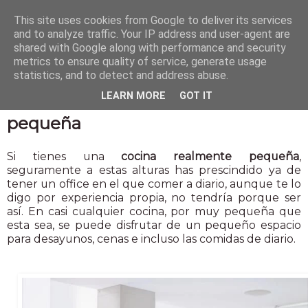
This site uses cookies from Google to deliver its services
and to analyze traffic. Your IP address and user-agent are
shared with Google along with performance and security
metrics to ensure quality of service, generate usage
statistics, and to detect and address abuse.
27 mar 2017
LEARN MORE
GOT IT
Cómo crear un office en una cocina
pequeña
Si tienes una
cocina realmente pequeña
,
seguramente a estas alturas has prescindido ya de
tener un office en el que comer a diario, aunque te lo
digo por experiencia propia, no tendría porque ser
así. En casi cualquier cocina, por muy pequeña que
esta sea, se puede disfrutar de un pequeño espacio
para desayunos, cenas e incluso las comidas de diario.