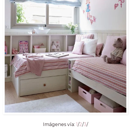
Imágenes vía:
1
/
2
/
3
/