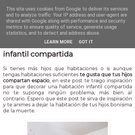
This site uses cookies from Google to deliver its services
and to analyze traffic. Your IP address and user-agent are
shared with Google along with performance and security
metrics to ensure quality of service, generate usage
statistics, and to detect and address abuse.
29 mar 2017
LEARN MORE
GOT IT
Cómo amueblar una habitación
infantil compartida
Si tienes más hijos que habitaciones o si aunque
tengas habitaciones suficientes
te gusta que tus hijos
compartan espacio
, en este post te traigo inspiración
para que decorar una habitación infantil compartida
no te suponga ningún problema, más bien al
contrario. Espero que este post te sirva de inspiración
y te animes a dejar la habitación de tus hijos bonísima
de la muerte.