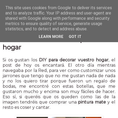
This site uses cookies from Google to deliver its services
and to analyze traffic. Your IP address and user-agent are
shared with Google along with performance and security
metrics to ensure quality of service, generate usage
statistics, and to detect and address abuse.
2 dic 2014
LEARN MORE
GOT IT
DIY botellas decorativas para tu
hogar
Si os gustan los
DIY para decorar vuestro hogar
, el
post de hoy os encantará. El otro día mientras
navegaba por la Red, para ver como customizar unos
jarrones que tengo que no me gustan nada de nada
y no los quiero tirar porque fueron un regalo de
bodas, me encontré con estas botellas, que me
gustaron mucho y encima son muy fáciles de hacer.
Eso sí, si queréis que os queden como las de la
imagen tendréis que comprar una
pintura mate
y el
resto es coser y cantar.