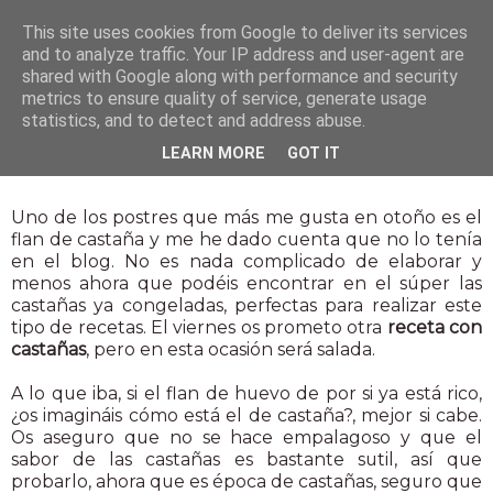
This site uses cookies from Google to deliver its services
and to analyze traffic. Your IP address and user-agent are
shared with Google along with performance and security
metrics to ensure quality of service, generate usage
statistics, and to detect and address abuse.
29 oct 2014
LEARN MORE
GOT IT
Flan de castañas
Uno de los postres que más me gusta en otoño es el
flan de castaña y me he dado cuenta que no lo tenía
en el blog. No es nada complicado de elaborar y
menos ahora que podéis encontrar en el súper las
castañas ya congeladas, perfectas para realizar este
tipo de recetas. El viernes os prometo otra
receta con
castañas
, pero en esta ocasión será salada.
A lo que iba, si el flan de huevo de por si ya está rico,
¿os imagináis cómo está el de castaña?, mejor si cabe.
Os aseguro que no se hace empalagoso y que el
sabor de las castañas es bastante sutil, así que
probarlo, ahora que es época de castañas, seguro que