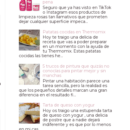
pena
Seguro que ya has visto en TikTok
o Instagram esos productos de
limpieza rosas tan llamativos que prometen
dejar cualquier superficie impeca...
Patatas cocidas en Thermomix
Hoy te traigo una delicia de
receta que vas a poder preparar
en un momento con la ayuda de
tu Thermomix. Estas patatas
cocidas las tienes he...
5 trucos de pintura que quizás no
conocías para pintar mejor y sin
manchas
Pintar una habitación parece una
a
tarea sencilla, pero la realidad es
que los pequeños detalles marcan una gran
diferencia en el resultado fi...
Tarta de queso con yogur
Hoy os traigo una estupenda tarta
de queso con yogur , una delicia
de postre que a nadie dejará
indiferente y es que por lo menos
en mi cas...