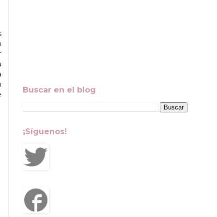
s
n
r
a
a
n
Buscar en el blog
e
¡Síguenos!