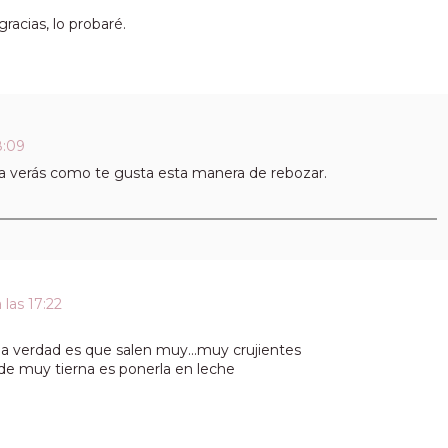
racias, lo probaré.
8:09
ya verás como te gusta esta manera de rebozar.
las 17:22
a verdad es que salen muy...muy crujientes
de muy tierna es ponerla en leche