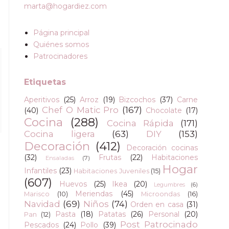
marta@hogardiez.com
Página principal
Quiénes somos
Patrocinadores
Etiquetas
Aperitivos
(25)
Arroz
(19)
Bizcochos
(37)
Carne
Chef O Matic Pro
(167)
(40)
Chocolate
(17)
Cocina
(288)
Cocina Rápida
(171)
Cocina ligera
(63)
DIY
(153)
Decoración
(412)
Decoración cocinas
(32)
Frutas
(22)
Habitaciones
Ensaladas
(7)
Hogar
Infantiles
(23)
Habitaciones Juveniles
(15)
(607)
Huevos
(25)
Ikea
(20)
Legumbres
(6)
Meriendas
(45)
Marisco
(10)
Microondas
(16)
Navidad
(69)
Niños
(74)
Orden en casa
(31)
Pasta
(18)
Patatas
(26)
Personal
(20)
Pan
(12)
Post Patrocinado
Pescados
(24)
Pollo
(39)