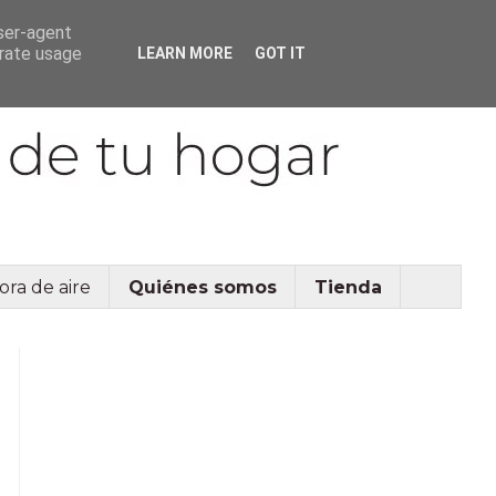
user-agent
erate usage
LEARN MORE
GOT IT
ora de aire
Quiénes somos
Tienda