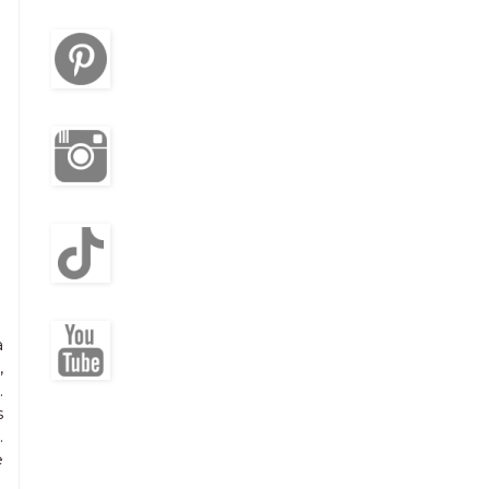
a
,
.
s
.
e