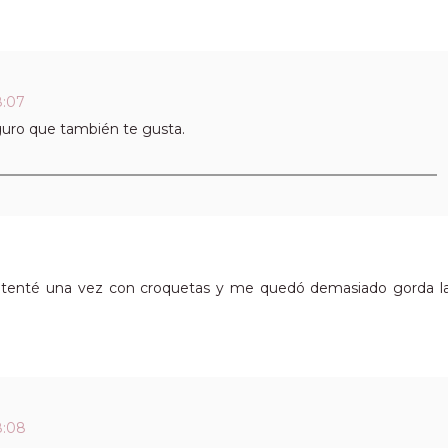
8:07
guro que también te gusta.
intenté una vez con croquetas y me quedó demasiado gorda l
8:08