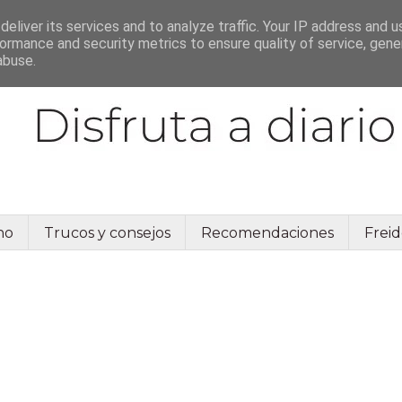
eliver its services and to analyze traffic. Your IP address and 
ormance and security metrics to ensure quality of service, gen
abuse.
no
Trucos y consejos
Recomendaciones
Freid