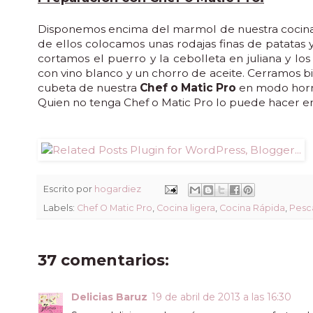
Disponemos encima del marmol de nuestra cocina 
de ellos colocamos unas rodajas finas de patatas 
cortamos el puerro y la cebolleta en juliana y l
con vino blanco y un chorro de aceite. Cerramos bi
cubeta de nuestra
Chef o Matic Pro
en modo horn
Quien no tenga Chef o Matic Pro lo puede hacer e
Escrito por
hogardiez
Labels:
Chef O Matic Pro
,
Cocina ligera
,
Cocina Rápida
,
Pesc
37 comentarios:
Delicias Baruz
19 de abril de 2013 a las 16:30