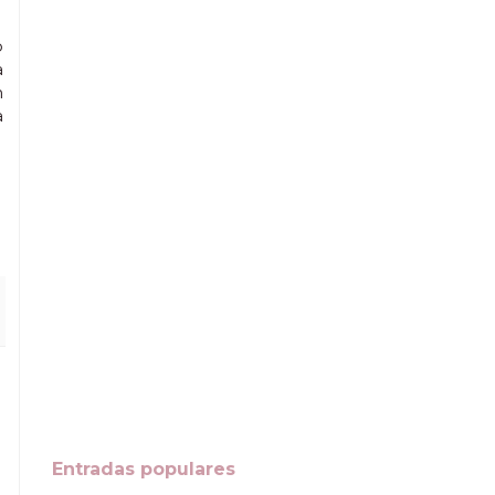
o
a
n
a
Entradas populares