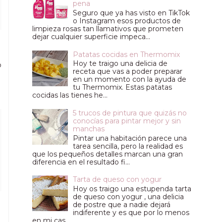
pena
Seguro que ya has visto en TikTok
o Instagram esos productos de
limpieza rosas tan llamativos que prometen
dejar cualquier superficie impeca...
Patatas cocidas en Thermomix
Hoy te traigo una delicia de
o
receta que vas a poder preparar
en un momento con la ayuda de
tu Thermomix. Estas patatas
cocidas las tienes he...
5 trucos de pintura que quizás no
conocías para pintar mejor y sin
manchas
Pintar una habitación parece una
tarea sencilla, pero la realidad es
que los pequeños detalles marcan una gran
diferencia en el resultado fi...
Tarta de queso con yogur
Hoy os traigo una estupenda tarta
de queso con yogur , una delicia
de postre que a nadie dejará
indiferente y es que por lo menos
en mi cas...