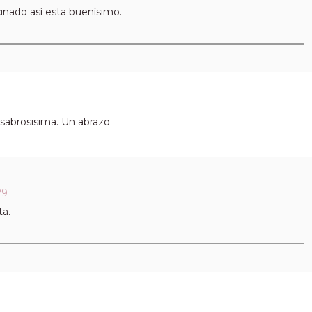
cinado así esta buenísimo.
 sabrosisima. Un abrazo
29
ta.