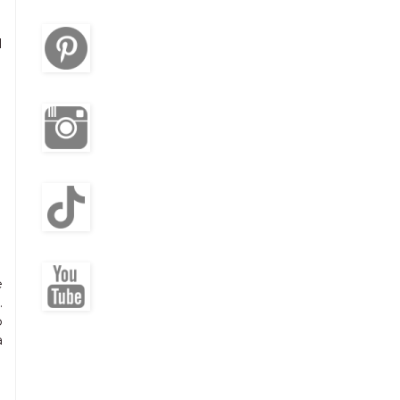
l
e
.
o
a