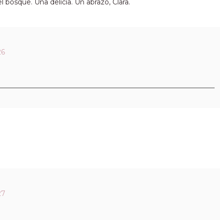
 bosque. Una delicia. Un abrazo, Clara.
26
27