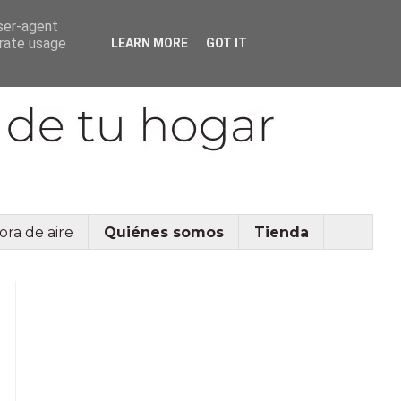
user-agent
erate usage
LEARN MORE
GOT IT
ora de aire
Quiénes somos
Tienda