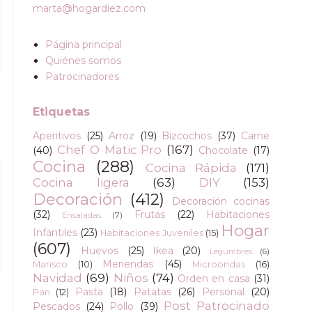
marta@hogardiez.com
Página principal
Quiénes somos
Patrocinadores
Etiquetas
Aperitivos
(25)
Arroz
(19)
Bizcochos
(37)
Carne
Chef O Matic Pro
(167)
(40)
Chocolate
(17)
Cocina
(288)
Cocina Rápida
(171)
Cocina ligera
(63)
DIY
(153)
Decoración
(412)
Decoración cocinas
(32)
Frutas
(22)
Habitaciones
Ensaladas
(7)
Hogar
Infantiles
(23)
Habitaciones Juveniles
(15)
(607)
Huevos
(25)
Ikea
(20)
Legumbres
(6)
Meriendas
(45)
Marisco
(10)
Microondas
(16)
Navidad
(69)
Niños
(74)
Orden en casa
(31)
Pasta
(18)
Patatas
(26)
Personal
(20)
Pan
(12)
Post Patrocinado
Pescados
(24)
Pollo
(39)