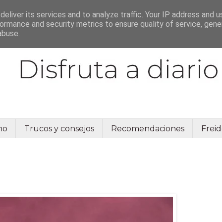
eliver its services and to analyze traffic. Your IP address and 
ormance and security metrics to ensure quality of service, gen
abuse.
no
Trucos y consejos
Recomendaciones
Freid