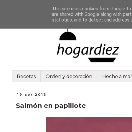
This site uses cookies from Google to d
are shared with Google along with perf
statistics, and to detect and address 
Recetas
Orden y decoración
Hecho a ma
19 abr 2013
Salmón en papillote