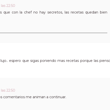
las 22:50
s que con la chef no hay secretos, las recetas quedan bien
e lujo.. espero que sigas poniendo mas recetas porque las piens
las 22:50
os comentarios me animan a continuar.