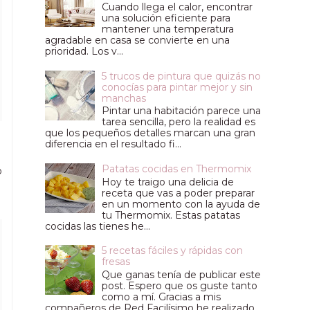
Cuando llega el calor, encontrar
una solución eficiente para
mantener una temperatura
agradable en casa se convierte en una
prioridad. Los v...
5 trucos de pintura que quizás no
conocías para pintar mejor y sin
manchas
Pintar una habitación parece una
tarea sencilla, pero la realidad es
que los pequeños detalles marcan una gran
diferencia en el resultado fi...
Patatas cocidas en Thermomix
o
Hoy te traigo una delicia de
receta que vas a poder preparar
en un momento con la ayuda de
tu Thermomix. Estas patatas
cocidas las tienes he...
5 recetas fáciles y rápidas con
fresas
Que ganas tenía de publicar este
post. Espero que os guste tanto
como a mí. Gracias a mis
compañeros de Red Facilísimo he realizado