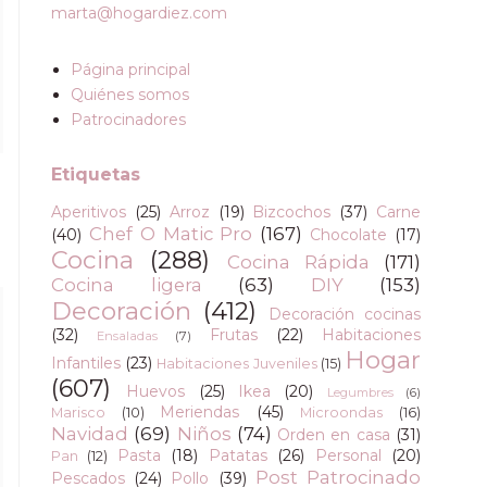
marta@hogardiez.com
Página principal
Quiénes somos
Patrocinadores
Etiquetas
Aperitivos
(25)
Arroz
(19)
Bizcochos
(37)
Carne
Chef O Matic Pro
(167)
(40)
Chocolate
(17)
Cocina
(288)
Cocina Rápida
(171)
Cocina ligera
(63)
DIY
(153)
Decoración
(412)
Decoración cocinas
(32)
Frutas
(22)
Habitaciones
Ensaladas
(7)
Hogar
Infantiles
(23)
Habitaciones Juveniles
(15)
(607)
Huevos
(25)
Ikea
(20)
Legumbres
(6)
Meriendas
(45)
Marisco
(10)
Microondas
(16)
Navidad
(69)
Niños
(74)
Orden en casa
(31)
Pasta
(18)
Patatas
(26)
Personal
(20)
Pan
(12)
Post Patrocinado
Pescados
(24)
Pollo
(39)