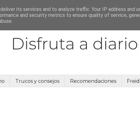
eliver its services and to analyze traffic. Your IP address and 
ormance and security metrics to ensure quality of service, gen
abuse.
no
Trucos y consejos
Recomendaciones
Freid