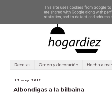
This site uses cookies from Google to d
are shared with Google along with perf
statistics, and to detect and address 
Recetas
Orden y decoración
Hecho a ma
23 may 2012
Albondigas a la bilbaina