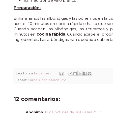
1/2 medidor de vino blanco
Preparación:
Enharinamos las albóndigas y las ponemos en la c
aceite, 10 minutos en cocina rápida o hasta que se
Cuando acaben las albóndigas, las retiramos y p
minutos en
cocina rápida
. Cuando acabe el progr
ingredientes. Las albóndigas han quedado cubierta
Escrito por
hogardiez
Labels:
Carne
,
Chef O Matic Pro
12 comentarios:
Anónimo
12 de octubre de 2012 a las 20:13