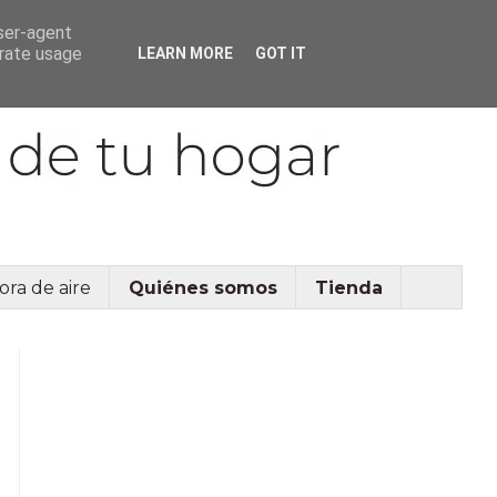
user-agent
erate usage
LEARN MORE
GOT IT
ora de aire
Quiénes somos
Tienda