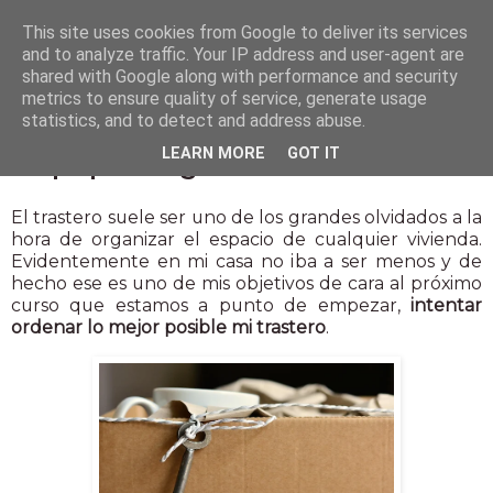
This site uses cookies from Google to deliver its services
and to analyze traffic. Your IP address and user-agent are
shared with Google along with performance and security
metrics to ensure quality of service, generate usage
statistics, and to detect and address abuse.
1 sept 2022
LEARN MORE
GOT IT
5 tips para organizar tu trastero
El trastero suele ser uno de los grandes olvidados a la
hora de organizar el espacio de cualquier vivienda.
Evidentemente en mi casa no iba a ser menos y de
hecho ese es uno de mis objetivos de cara al próximo
curso que estamos a punto de empezar,
intentar
ordenar lo mejor posible mi trastero
.