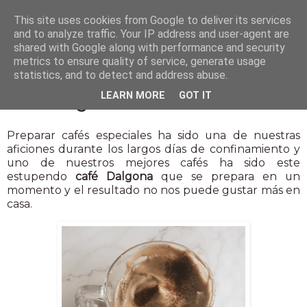
This site uses cookies from Google to deliver its services
and to analyze traffic. Your IP address and user-agent are
shared with Google along with performance and security
metrics to ensure quality of service, generate usage
statistics, and to detect and address abuse.
14 jul 2021
LEARN MORE
GOT IT
Café Dalgona listo en un momento
Preparar cafés especiales ha sido una de nuestras
aficiones durante los largos días de confinamiento y
uno de nuestros mejores cafés ha sido este
estupendo
café Dalgona
que se prepara en un
momento y el resultado no nos puede gustar más en
casa.