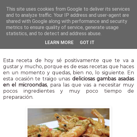
This site uses cookies from Google to deliver its services
and to analyze traffic. Your IP address and user-agent are
shared with Google along with performance and security
metrics to ensure quality of service, generate usage
statistics, and to detect and address abuse.
15 sept 2017
LEARN MORE
GOT IT
Gambas asadas en el microondas
Esta receta de hoy sé positivamente que te va a
gustar y mucho, porque es de esas recetas que haces
en un momento y quedas, bien no, lo siguiente. En
esta ocasión te traigo unas
deliciosas gambas asadas
en el microondas
, para las que vas a necesitar muy
pocos ingredientes y muy poco tiempo de
preparación.