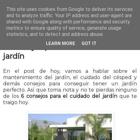
This site uses cookies from Google to deliver its services
and to analyze traffic. Your IP address and user-agent are
shared with Google along with performance and security
metrics to ensure quality of service, generate usage
statistics, and to detect and address abuse.
22 jul 2016
LEARN MORE
GOT IT
6 consejos para el cuidado del
jardín
En el post de hoy, vamos a hablar sobre el
mantenimiento del jardín, el cuidado del césped y
demás consejos para conseguir tener un jardín
perfecto. Así que toma nota y no te pierdas ninguno
de los
6 consejos para el cuidado del jardín
que te
traigo hoy.