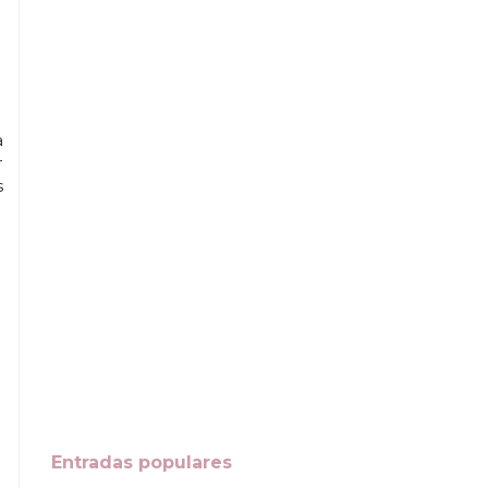
a
r
s
Entradas populares