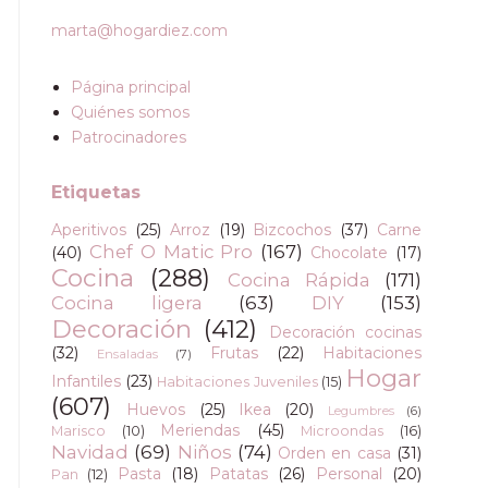
marta@hogardiez.com
Página principal
Quiénes somos
Patrocinadores
Etiquetas
Aperitivos
(25)
Arroz
(19)
Bizcochos
(37)
Carne
Chef O Matic Pro
(167)
(40)
Chocolate
(17)
Cocina
(288)
Cocina Rápida
(171)
Cocina ligera
(63)
DIY
(153)
Decoración
(412)
Decoración cocinas
(32)
Frutas
(22)
Habitaciones
Ensaladas
(7)
Hogar
Infantiles
(23)
Habitaciones Juveniles
(15)
(607)
Huevos
(25)
Ikea
(20)
Legumbres
(6)
Meriendas
(45)
Marisco
(10)
Microondas
(16)
Navidad
(69)
Niños
(74)
Orden en casa
(31)
Pasta
(18)
Patatas
(26)
Personal
(20)
Pan
(12)