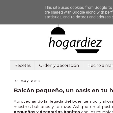
This site uses cookies from Google to d
are shared with Google along with perf
statistics, and to detect and address 
Recetas
Orden y decoración
Hecho a ma
31 may 2016
Balcón pequeño, un oasis en tu 
Aprovechando la llegada del buen tiempo, y ahora,
nuestros balcones y terrazas. Así que en el pos
pequeños y decorarlos bonitos
con los muebles