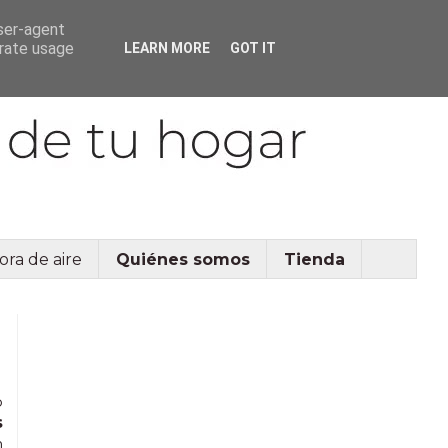
user-agent
erate usage
LEARN MORE
GOT IT
ora de aire
Quiénes somos
Tienda
o
s
n