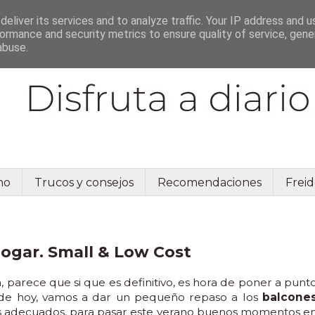
eliver its services and to analyze traffic. Your IP address and 
ormance and security metrics to ensure quality of service, gen
abuse.
no
Trucos y consejos
Recomendaciones
Freid
hogar. Small & Low Cost
 parece que si que es definitivo, es hora de poner a punt
t de hoy, vamos a dar un pequeño repaso a los
balcone
 adecuados, para pasar este verano buenos momentos e