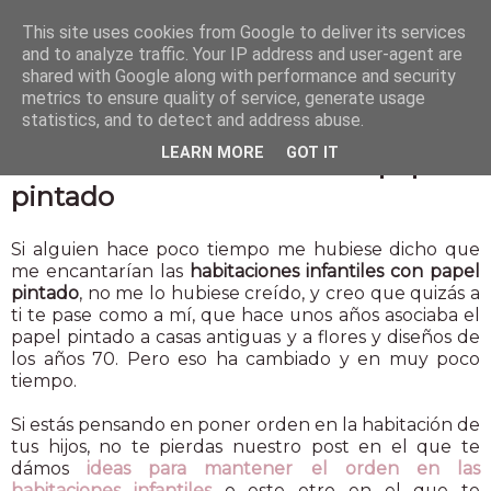
This site uses cookies from Google to deliver its services
and to analyze traffic. Your IP address and user-agent are
shared with Google along with performance and security
metrics to ensure quality of service, generate usage
statistics, and to detect and address abuse.
15 sept 2015
LEARN MORE
GOT IT
Habitaciones infantiles con papel
pintado
Si alguien hace poco tiempo me hubiese dicho que
me encantarían las
habitaciones infantiles con papel
pintado
, no me lo hubiese creído, y creo que quizás a
ti te pase como a mí, que hace unos años asociaba el
papel pintado a casas antiguas y a flores y diseños de
los años 70. Pero eso ha cambiado y en muy poco
tiempo.
Si estás pensando en poner orden en la habitación de
tus hijos, no te pierdas nuestro post en el que te
dámos
ideas para mantener el orden en las
habitaciones infantiles
o este otro en el que te