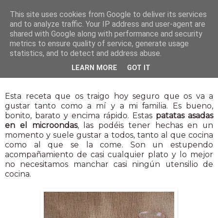
This site uses cookies from Google to deliver its services
and to analyze traffic. Your IP address and user-agent are
shared with Google along with performance and security
metrics to ensure quality of service, generate usage
statistics, and to detect and address abuse.
6 nov 2012
LEARN MORE
GOT IT
Patatas asadas en el microondas
Esta receta que os traigo hoy seguro que os va a
gustar tanto como a mí y a mi familia. Es bueno,
bonito, barato y encima rápido. Estas
patatas asadas
en el microondas
, las podéis tener hechas en un
momento y suele gustar a todos, tanto al que cocina
como al que se la come. Son un estupendo
acompañamiento de casi cualquier plato y lo mejor
no necesitamos manchar casi ningún utensilio de
cocina.