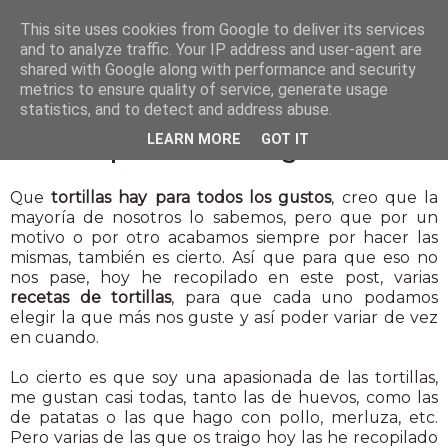
This site uses cookies from Google to deliver its services
and to analyze traffic. Your IP address and user-agent are
shared with Google along with performance and security
metrics to ensure quality of service, generate usage
statistics, and to detect and address abuse.
4 jun 2015
LEARN MORE
GOT IT
Tortillas para todos los gustos
Que
tortillas hay para todos los gustos
, creo que la
mayoría de nosotros lo sabemos, pero que por un
motivo o por otro acabamos siempre por hacer las
mismas, también es cierto. Así que para que eso no
nos pase, hoy he recopilado en este post, varias
recetas de tortillas
, para que cada uno podamos
elegir la que más nos guste y así poder variar de vez
en cuando.
Lo cierto es que soy una apasionada de las tortillas,
me gustan casi todas, tanto las de huevos, como las
de patatas o las que hago con pollo, merluza, etc.
Pero varias de las que os traigo hoy las he recopilado