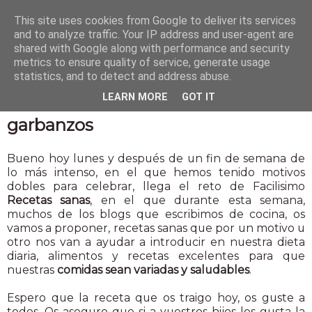
This site uses cookies from Google to deliver its services
and to analyze traffic. Your IP address and user-agent are
shared with Google along with performance and security
metrics to ensure quality of service, generate usage
statistics, and to detect and address abuse.
16 feb 2015
LEARN MORE
GOT IT
Reto recetas sanas. Snack de
garbanzos
Bueno hoy lunes y después de un fin de semana de
lo más intenso, en el que hemos tenido motivos
dobles para celebrar, llega el reto de Facilisimo
Recetas sanas
, en el que durante esta semana,
muchos de los blogs que escribimos de cocina, os
vamos a proponer, recetas sanas que por un motivo u
otro nos van a ayudar a introducir en nuestra dieta
diaria, alimentos y recetas excelentes para que
nuestras
comidas sean variadas y saludables
.
Espero que la receta que os traigo hoy, os guste a
todos. Os aseguro que si a vuestros hijos les gusta la