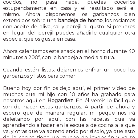
cocidos, no pasa nada, puedes cocerlos
estupendamente en casa y el resultado será el
mismo. Ahora disponemos los garbanzos bien
extendidos sobre una
bandeja de horno
, los rociamos
con aceite de oliva, sal y perejil al gusto. Si prefieres
en lugar del perejil puedes añadirle cualquier otra
especie, que os guste en casa.
Ahora calentamos este snack en el horno durante 40
minutos a 200º, con la bandeja a media altura.
Cuando estén listos, dejaremos enfriar un poco los
garbanzos y listos para comer.
Bueno hoy por fin os dejo aquí, el primer vídeo de
muchos que mi hijo con 10 años ha grabado para
nosotros aquí en
Hogardiez
. En él veréis lo fácil que
son de hacer estos garbanzos. A partir de ahora y
espero que de manera regular, mi peque nos irá
deleitando por aquí, con las recetas que va
aprendiendo a hacer en la escuela de cocina a la que
va, y otras que va aprendiendo por si solo, ya que esto
de la cocina tiene un mucho de invención y ya se