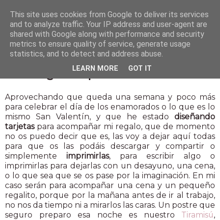
This site uses cookies from Google to deliver its services
and to analyze traffic. Your IP address and user-agent are
shared with Google along with performance and security
metrics to ensure quality of service, generate usage
statistics, and to detect and address abuse.
4 feb 2015
LEARN MORE
GOT IT
Descargables para San Valentín
Aprovechando que queda una semana y poco más
para celebrar el día de los enamorados o lo que es lo
mismo San Valentín, y que he estado
diseñando
tarjetas
para acompañar mi regalo, que de momento
no os puedo decir que es, las voy a dejar aquí todas
para que os las podáis descargar y compartir o
simplemente
imprimirlas
, para escribir algo o
imprimirlas para dejarlas con un desayuno, una cena,
o lo que sea que se os pase por la imaginación. En mi
caso serán para acompañar una cena y un pequeño
regalito, porque por la mañana antes de ir al trabajo,
no nos da tiempo ni a mirarlos las caras. Un postre que
seguro preparo esa noche es nuestro
Tiramisú
,