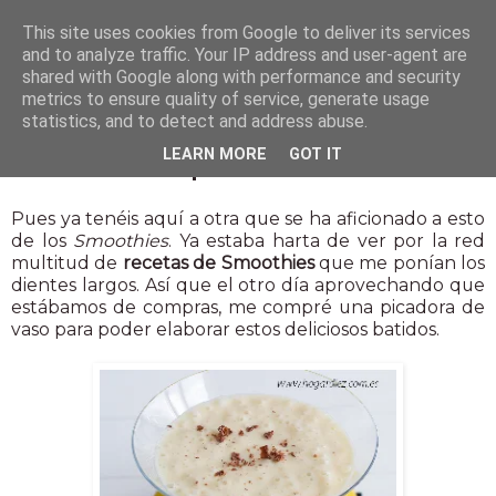
This site uses cookies from Google to deliver its services
and to analyze traffic. Your IP address and user-agent are
shared with Google along with performance and security
metrics to ensure quality of service, generate usage
statistics, and to detect and address abuse.
1 jul 2014
LEARN MORE
GOT IT
Smoothie de plátano
Pues ya tenéis aquí a otra que se ha aficionado a esto
de los
Smoothies
. Ya estaba harta de ver por la red
multitud de
recetas de Smoothies
que me ponían los
dientes largos. Así que el otro día aprovechando que
estábamos de compras, me compré una picadora de
vaso para poder elaborar estos deliciosos batidos.