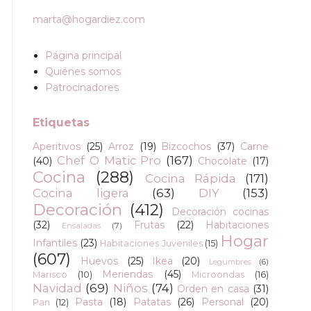
marta@hogardiez.com
Página principal
Quiénes somos
Patrocinadores
Etiquetas
Aperitivos
(25)
Arroz
(19)
Bizcochos
(37)
Carne
Chef O Matic Pro
(167)
(40)
Chocolate
(17)
Cocina
(288)
Cocina Rápida
(171)
Cocina ligera
(63)
DIY
(153)
Decoración
(412)
Decoración cocinas
(32)
Frutas
(22)
Habitaciones
Ensaladas
(7)
Hogar
Infantiles
(23)
Habitaciones Juveniles
(15)
(607)
Huevos
(25)
Ikea
(20)
Legumbres
(6)
Meriendas
(45)
Marisco
(10)
Microondas
(16)
Navidad
(69)
Niños
(74)
Orden en casa
(31)
Pasta
(18)
Patatas
(26)
Personal
(20)
Pan
(12)