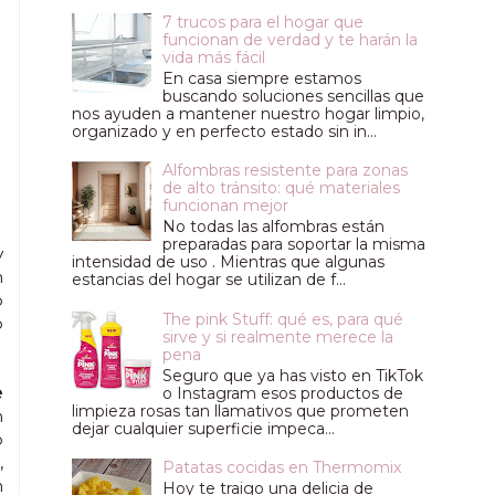
7 trucos para el hogar que
funcionan de verdad y te harán la
vida más fácil
En casa siempre estamos
buscando soluciones sencillas que
nos ayuden a mantener nuestro hogar limpio,
organizado y en perfecto estado sin in...
Alfombras resistente para zonas
de alto tránsito: qué materiales
funcionan mejor
No todas las alfombras están
preparadas para soportar la misma
y
intensidad de uso . Mientras que algunas
n
estancias del hogar se utilizan de f...
o
The pink Stuff: qué es, para qué
o
sirve y si realmente merece la
pena
Seguro que ya has visto en TikTok
e
o Instagram esos productos de
limpieza rosas tan llamativos que prometen
n
dejar cualquier superficie impeca...
o
,
Patatas cocidas en Thermomix
n
Hoy te traigo una delicia de