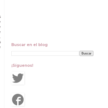
s
e
e
e
.
s
Buscar en el blog
e
¡Síguenos!