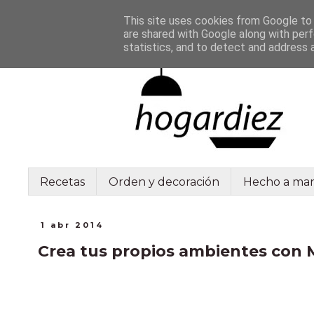
This site uses cookies from Google to d
are shared with Google along with perf
statistics, and to detect and address 
Recetas
Orden y decoración
Hecho a ma
1 abr 2014
Crea tus propios ambientes con M