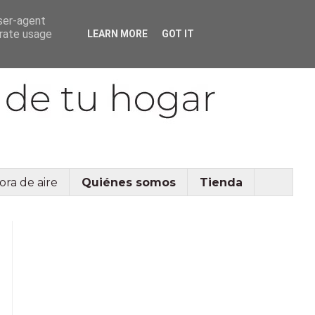
user-agent
erate usage
LEARN MORE
GOT IT
ora de aire
Quiénes somos
Tienda