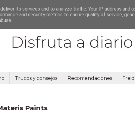
eliver its services and to analyze traffic. Your IP address and 
ormance and security metrics to ensure quality of service, gen
abuse.
no
Trucos y consejos
Recomendaciones
Freid
ateris Paints