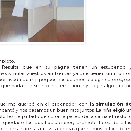
mpleto.
s. Resulta que en su página tienen un estupendo 
éis simular vuestros ambientes ya que tienen un montó
úper ayuda de mis peques nos pusimos a elegir colores, es
 que nada por si se iban a emocionar y elegir algo que n
que me guardé en el ordenador con la
simulación d
ncantó y nos pasamos un buen rato juntos. La niña eligió u
Sólo les he pintado de color la pared de la cama el resto l
uedado las dos habitaciones, prometo fotos de ellas
aso os enseñaré las nuevas cortinas que hemos colocado e