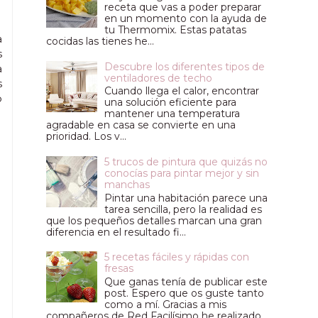
receta que vas a poder preparar
en un momento con la ayuda de
tu Thermomix. Estas patatas
a
cocidas las tienes he...
s
Descubre los diferentes tipos de
a
ventiladores de techo
s
Cuando llega el calor, encontrar
o
una solución eficiente para
mantener una temperatura
agradable en casa se convierte en una
prioridad. Los v...
5 trucos de pintura que quizás no
conocías para pintar mejor y sin
manchas
Pintar una habitación parece una
tarea sencilla, pero la realidad es
que los pequeños detalles marcan una gran
diferencia en el resultado fi...
5 recetas fáciles y rápidas con
fresas
Que ganas tenía de publicar este
post. Espero que os guste tanto
como a mí. Gracias a mis
compañeros de Red Facilísimo he realizado