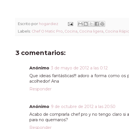
Escrito por
hogardiez
Labels:
Chef O Matic Pro
,
Cocina
,
Cocina ligera
,
Cocina Rápi
3 comentarios:
Anónimo
3 de mayo de 2012 a las 0:12
Que ideias fantásticas!!! adoro a forma como 
acolhedor! Ana
Responder
Anónimo
9 de octubre de 2012 a las 20:50
Acabo de comprarla chef pro y no tengo claro si a l
para no quemaros?
Responder