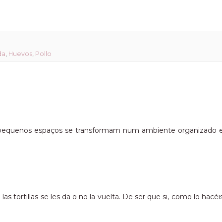
da
,
Huevos
,
Pollo
os pequenos espaços se transformam num ambiente organizado 
as tortillas se les da o no la vuelta. De ser que si, como lo hacéi