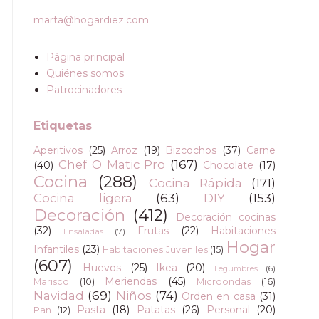
marta@hogardiez.com
Página principal
Quiénes somos
Patrocinadores
Etiquetas
Aperitivos
(25)
Arroz
(19)
Bizcochos
(37)
Carne
Chef O Matic Pro
(167)
(40)
Chocolate
(17)
Cocina
(288)
Cocina Rápida
(171)
Cocina ligera
(63)
DIY
(153)
Decoración
(412)
Decoración cocinas
(32)
Frutas
(22)
Habitaciones
Ensaladas
(7)
Hogar
Infantiles
(23)
Habitaciones Juveniles
(15)
(607)
Huevos
(25)
Ikea
(20)
Legumbres
(6)
Meriendas
(45)
Marisco
(10)
Microondas
(16)
Navidad
(69)
Niños
(74)
Orden en casa
(31)
Pasta
(18)
Patatas
(26)
Personal
(20)
Pan
(12)