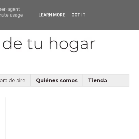
user-agent
erate usage
LEARN MORE
GOT IT
ora de aire
Quiénes somos
Tienda