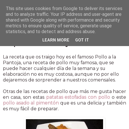
This site uses cookies from Google to deliver its services
and to analyze traffic. Your IP address and user-agent are
shared with Google along with performance and security
metrics to ensure quality of service, generate usage
statistics, and to detect and address abuse.
23 abr 2012
LEARN MORE
GOT IT
Mi pollo a la Pantoja
La receta que os traigo hoy es el famoso Pollo a la
Pantoja, una receta de pollo muy famosa, que se
puede hacer cualquier día de la semana y su
elaboración no es muy costosa, aunque no por ello
dejaremos de sorprender a nuestros comensales.
Otras de las recetas de pollo que más me gusta hacer
en casa, son estas
patatas estofadas con pollo
o este
pollo asado al pimentón
que es una delicia y también
es muy fácil de preparar.