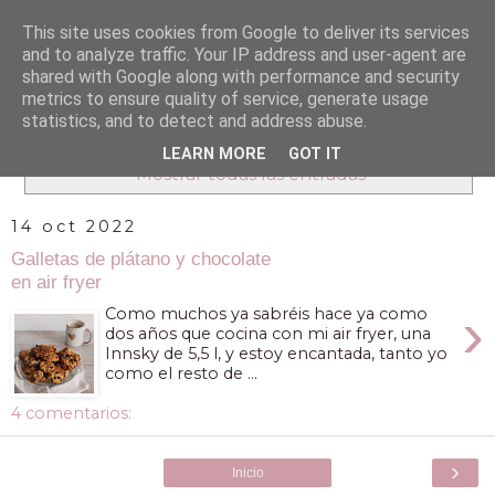
This site uses cookies from Google to deliver its services
and to analyze traffic. Your IP address and user-agent are
shared with Google along with performance and security
metrics to ensure quality of service, generate usage
statistics, and to detect and address abuse.
Mostrando entradas con la etiqueta
merienda
.
LEARN MORE
GOT IT
Mostrar todas las entradas
14 oct 2022
Galletas de plátano y chocolate
en air fryer
›
Como muchos ya sabréis hace ya como
dos años que cocina con mi air fryer, una
Innsky de 5,5 l, y estoy encantada, tanto yo
como el resto de ...
4 comentarios:
›
Inicio