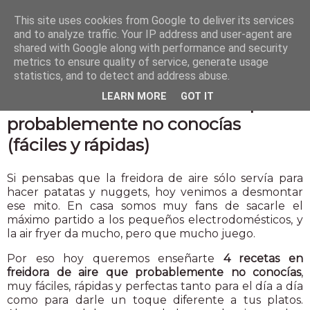
This site uses cookies from Google to deliver its services
and to analyze traffic. Your IP address and user-agent are
shared with Google along with performance and security
metrics to ensure quality of service, generate usage
statistics, and to detect and address abuse.
4 feb 2026
LEARN MORE
GOT IT
4 recetas en freidora de aire que
probablemente no conocías
(fáciles y rápidas)
Si pensabas que la freidora de aire sólo servía para
hacer patatas y nuggets, hoy venimos a desmontar
ese mito. En casa somos muy fans de sacarle el
máximo partido a los pequeños electrodomésticos, y
la air fryer da mucho, pero que mucho juego.
Por eso hoy queremos enseñarte
4 recetas en
freidora de aire que probablemente no conocías
,
muy fáciles, rápidas y perfectas tanto para el día a día
como para darle un toque diferente a tus platos.