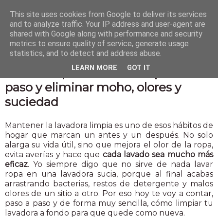
This site uses cookies from Google to deliver its services
and to analyze traffic. Your IP address and user-agent are
shared with Google along with performance and security
metrics to ensure quality of service, generate usage
statistics, and to detect and address abuse.
26 ene 2026
LEARN MORE
GOT IT
Cómo limpiar tu lavadora paso a
paso y eliminar moho, olores y
suciedad
Mantener la lavadora limpia es uno de esos hábitos de
hogar que marcan un antes y un después. No solo
alarga su vida útil, sino que mejora el olor de la ropa,
evita averías y hace que
cada lavado sea mucho más
eficaz
. Yo siempre digo que no sirve de nada lavar
ropa en una lavadora sucia, porque al final acabas
arrastrando bacterias, restos de detergente y malos
olores de un sitio a otro. Por eso hoy te voy a contar,
paso a paso y de forma muy sencilla, cómo limpiar tu
lavadora a fondo para que quede como nueva.