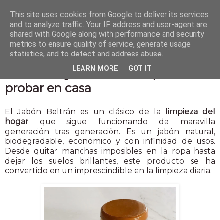
This site uses cookies from Google to deliver its services
and to analyze traffic. Your IP address and user-agent are
shared with Google along with performance and security
metrics to ensure quality of service, generate usage
statistics, and to detect and address abuse.
2 sept 2025
LEARN MORE
GOT IT
5 usos del jabón Beltrán que debes
probar en casa
El Jabón Beltrán es un clásico de la
limpieza del
hogar
que sigue funcionando de maravilla
generación tras generación. Es un jabón natural,
biodegradable, económico y con infinidad de usos.
Desde quitar manchas imposibles en la ropa hasta
dejar los suelos brillantes, este producto se ha
convertido en un imprescindible en la limpieza diaria.