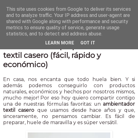
This site uses cookies from Google to deliver its services
and to analyze traffic. Your IP address and user-agent are
shared with Google along with performance and security
metrics to ensure quality of service, generate usage
statistics, and to detect and address abuse.
10 sept 2025
LEARN MORE
GOT IT
Cómo hacer tu propio ambientador
textil casero (fácil, rápido y
económico)
En casa, nos encanta que todo huela bien. Y si
además podemos conseguirlo con productos
naturales, económicos y hechos por nosotros mismos,
¡mucho mejor! Por eso hoy quiero compartir contigo
una de nuestras fórmulas favoritas: un
ambientador
textil casero
que usamos desde hace años y que,
sinceramente, no pensamos cambiar. Es fácil de
preparar, huele de maravilla y es súper versátil.