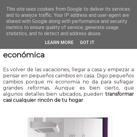
This site uses cookies from Google to deliver its services
and to analyze traffic. Your IP address and user-agent are
shared with Google along with performance and security
metrics to ensure quality of service, generate usage
statistics, and to detect and address abuse.
28 sept 2018
LEARN MORE
GOT IT
Cómo reformar tu cocina de forma
económica
Es volver de las vacaciones, llegar a casa y empezar a
pensar en pequeños cambios en casa. Digo pequeños
cambios porque mi economía no da para sufragar
grandes reformas. Aunque es bien cierto, que
algunos detalles bien ubicados, pueden
transformar
casi cualquier rincón de tu hogar
.