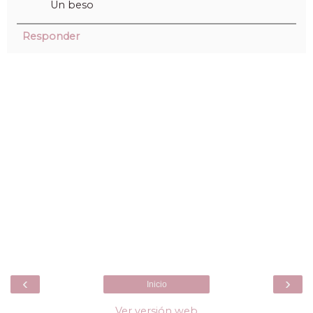
Un beso
Responder
‹
›
Inicio
Ver versión web