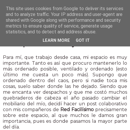
This site uses cookies from Google to deliver its services
and to analyze traffic. Your IP address and user-agent are
shared with Google along with performance and security
metrics to ensure quality of service, generate usage
statistics, and to detect and address abuse.
26 mar 2014
LEARN MORE
GOT IT
Un espacio de trabajo en casa
Para mí, que trabajo desde casa, mi espacio es muy
importante. Tanto es así que procuro mantenerlo lo
más ordenado posible, ventilado y ordenado (esto
último me cuesta un poco más). Supongo que
ordenado dentro del caos, pero si nadie toca mis
cosas, suelo saber donde las he dejado. Siendo que
me encanta ver despachos y que me costó muchos
quebraderos de cabeza el año pasado cambiar el
mobiliario del mío, decidí hacer un post colaborativo
con mis compañeros de
Red Facilísimo
precisamente
sobre este espacio, al que muchos le damos gran
importancia, pues es donde pasamos la mayor parte
del día.