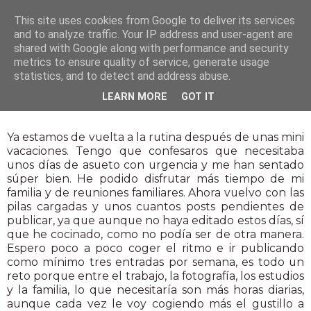
This site uses cookies from Google to deliver its services
and to analyze traffic. Your IP address and user-agent are
shared with Google along with performance and security
metrics to ensure quality of service, generate usage
statistics, and to detect and address abuse.
8 ene 2014
LEARN MORE
GOT IT
Crema de turrón
Ya estamos de vuelta a la rutina después de unas mini
vacaciones. Tengo que confesaros que necesitaba
unos días de asueto con urgencia y me han sentado
súper bien. He podido disfrutar más tiempo de mi
familia y de reuniones familiares. Ahora vuelvo con las
pilas cargadas y unos cuantos posts pendientes de
publicar, ya que aunque no haya editado estos días, sí
que he cocinado, como no podía ser de otra manera.
Espero poco a poco coger el ritmo e ir publicando
como mínimo tres entradas por semana, es todo un
reto porque entre el trabajo, la fotografía, los estudios
y la familia, lo que necesitaría son más horas diarias,
aunque cada vez le voy cogiendo más el gustillo a