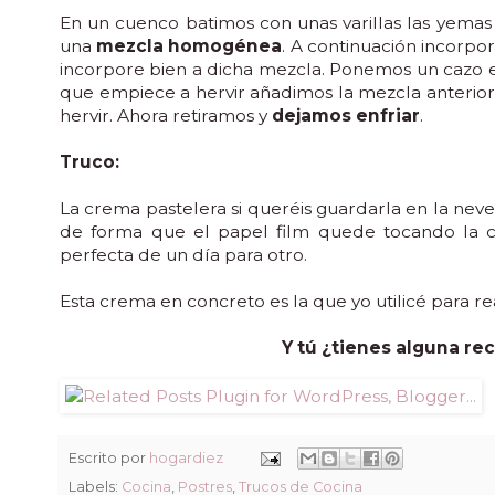
En un cuenco batimos con unas varillas las yemas 
una
mezcla ho
mogénea
. A continuación incorp
incorpore bien a dicha mezcla. Ponemos un cazo en 
que empiece a hervir añadimos la mezcla anterior
hervir. Ahora retiramos y
dejamos enfriar
.
Truco:
La crema pastelera si queréis guardarla en la neve
de forma que el papel film quede tocando la c
perfecta de un día para otro.
Esta crema en concreto es la que yo utilicé para re
Y tú ¿tienes alguna re
Escrito por
hogardiez
Labels:
Cocina
,
Postres
,
Trucos de Cocina