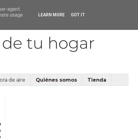
user-agent
erate usage
LEARN MORE
GOT IT
ora de aire
Quiénes somos
Tienda
a
a
a