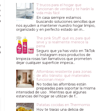
7 trucos para el hogar que
e
funcionan de verdad y te harán la
e
vida más fácil
e
En casa siempre estamos
a
buscando soluciones sencillas que
nos ayuden a mantener nuestro hogar limpio,
organizado y en perfecto estado sin in...
The pink Stuff: qué es, para qué
sirve y si realmente merece la
pena
m
Seguro que ya has visto en TikTok
á
o Instagram esos productos de
limpieza rosas tan llamativos que prometen
dejar cualquier superficie impeca...
Alfombras resistente para zonas
de alto tránsito: qué materiales
funcionan mejor
No todas las alfombras están
preparadas para soportar la misma
intensidad de uso . Mientras que algunas
estancias del hogar se utilizan de f...
Patatas cocidas en Thermomix
Hoy te traigo una delicia de