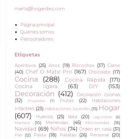
marta@hogardiez.com
Página principal
Quiénes somos
Patrocinadores
Etiquetas
Aperitivos
(25)
Arroz
(19)
Bizcochos
(37)
Carne
Chef O Matic Pro
(167)
(40)
Chocolate
(17)
Cocina
(288)
Cocina Rápida
(171)
Cocina ligera
(63)
DIY
(153)
Decoración
(412)
Decoración cocinas
(32)
Frutas
(22)
Habitaciones
Ensaladas
(7)
Hogar
Infantiles
(23)
Habitaciones Juveniles
(15)
(607)
Huevos
(25)
Ikea
(20)
Legumbres
(6)
Meriendas
(45)
Marisco
(10)
Microondas
(16)
Navidad
(69)
Niños
(74)
Orden en casa
(31)
Pasta
(18)
Patatas
(26)
Personal
(20)
Pan
(12)