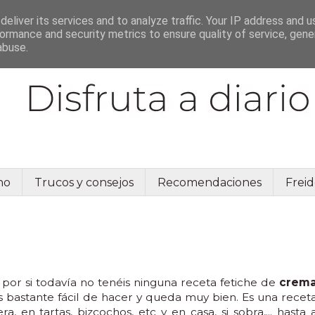
eliver its services and to analyze traffic. Your IP address and 
ormance and security metrics to ensure quality of service, gen
abuse.
no
Trucos y consejos
Recomendaciones
Freid
, por si todavía no tenéis ninguna receta fetiche de
crem
 es bastante fácil de hacer y queda muy bien. Es una recet
 en tartas, bizcochos, etc y en casa, si sobra,... hasta 