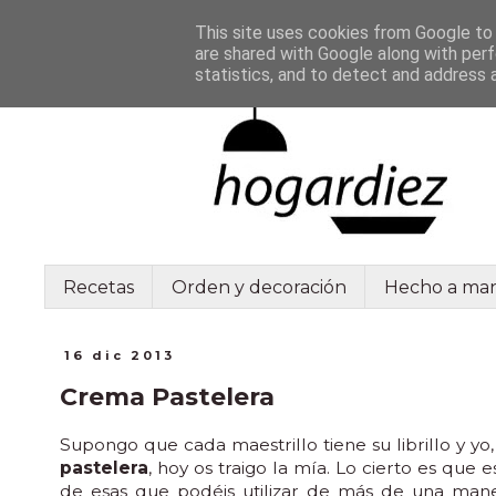
This site uses cookies from Google to d
are shared with Google along with perf
statistics, and to detect and address 
Recetas
Orden y decoración
Hecho a ma
16 dic 2013
Crema Pastelera
Supongo que cada maestrillo tiene su librillo y yo
pastelera
, hoy os traigo la mía. Lo cierto es que
de esas que podéis utilizar de más de una manera,