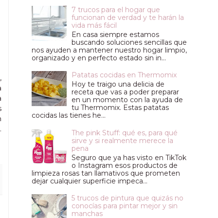
7 trucos para el hogar que
funcionan de verdad y te harán la
vida más fácil
En casa siempre estamos
buscando soluciones sencillas que
nos ayuden a mantener nuestro hogar limpio,
organizado y en perfecto estado sin in...
Patatas cocidas en Thermomix
,
Hoy te traigo una delicia de
a
receta que vas a poder preparar
a
en un momento con la ayuda de
tu Thermomix. Estas patatas
s
cocidas las tienes he...
n
.
The pink Stuff: qué es, para qué
sirve y si realmente merece la
pena
Seguro que ya has visto en TikTok
o Instagram esos productos de
limpieza rosas tan llamativos que prometen
dejar cualquier superficie impeca...
5 trucos de pintura que quizás no
conocías para pintar mejor y sin
manchas