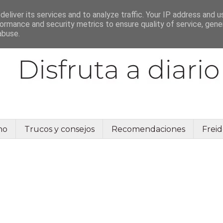
eliver its services and to analyze traffic. Your IP address and 
ormance and security metrics to ensure quality of service, gen
abuse.
no
Trucos y consejos
Recomendaciones
Freid