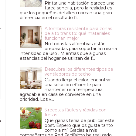
Pintar una habitación parece una
tarea sencilla, pero la realidad es
que los pequeños detalles marcan una gran
diferencia en el resultado fi...
s
Alfombras resistente para zonas
de alto tránsito: qué materiales
funcionan mejor
No todas las alfombras están
preparadas para soportar la misma
intensidad de uso . Mientras que algunas
estancias del hogar se utilizan de f...
Descubre los diferentes tipos de
ventiladores de techo
Cuando llega el calor, encontrar
una solución eficiente para
mantener una temperatura
agradable en casa se convierte en una
prioridad. Los v...
5 recetas fáciles y rápidas con
fresas
Que ganas tenía de publicar este
a
post. Espero que os guste tanto
como a mí. Gracias a mis
compañeros de Red Facilísimo he realizado