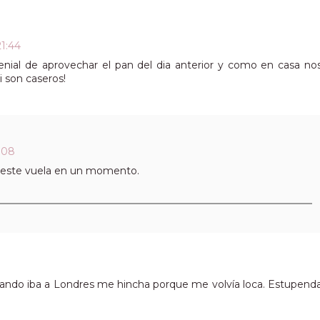
21:44
ial de aprovechar el pan del dia anterior y como en casa no
 son caseros!
9:08
 y este vuela en un momento.
cuando iba a Londres me hincha porque me volvía loca. Estupend