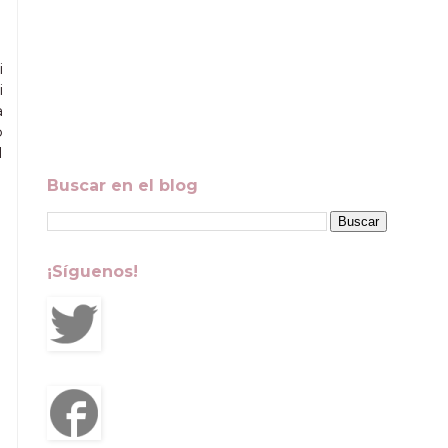
i
i
a
o
l
Buscar en el blog
¡Síguenos!