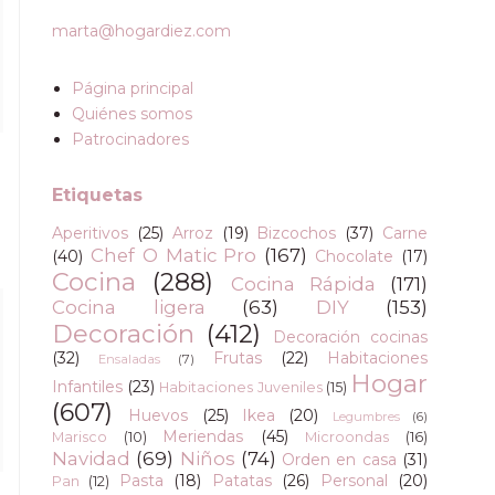
marta@hogardiez.com
Página principal
Quiénes somos
Patrocinadores
Etiquetas
Aperitivos
(25)
Arroz
(19)
Bizcochos
(37)
Carne
Chef O Matic Pro
(167)
(40)
Chocolate
(17)
Cocina
(288)
Cocina Rápida
(171)
Cocina ligera
(63)
DIY
(153)
Decoración
(412)
Decoración cocinas
(32)
Frutas
(22)
Habitaciones
Ensaladas
(7)
Hogar
Infantiles
(23)
Habitaciones Juveniles
(15)
(607)
Huevos
(25)
Ikea
(20)
Legumbres
(6)
Meriendas
(45)
Marisco
(10)
Microondas
(16)
Navidad
(69)
Niños
(74)
Orden en casa
(31)
Pasta
(18)
Patatas
(26)
Personal
(20)
Pan
(12)