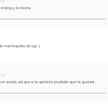
:12
l blog y la receta.
 mantequillas de lujo ;)
:13
n aceite, así que si te apetece pruébalo que te gustará.