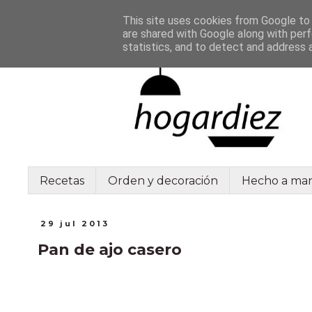
This site uses cookies from Google to d
are shared with Google along with perf
statistics, and to detect and address 
Recetas
Orden y decoración
Hecho a ma
29 jul 2013
Pan de ajo casero