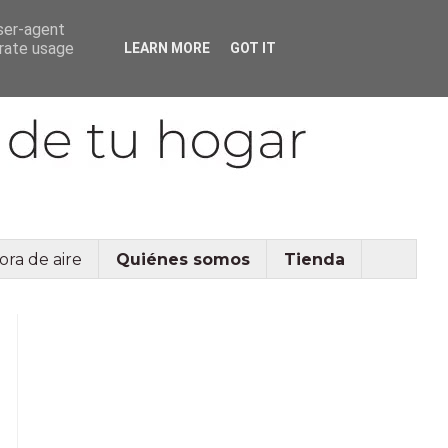
user-agent
erate usage
LEARN MORE
GOT IT
ora de aire
Quiénes somos
Tienda