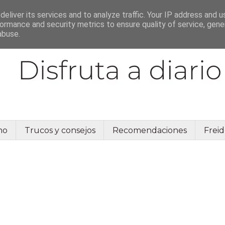
eliver its services and to analyze traffic. Your IP address and 
ormance and security metrics to ensure quality of service, gen
abuse.
no
Trucos y consejos
Recomendaciones
Freid