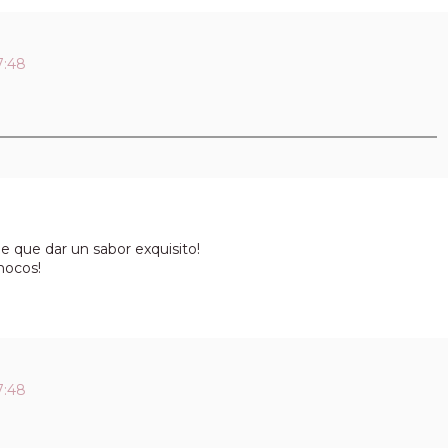
7:48
e que dar un sabor exquisito!
hocos!
7:48