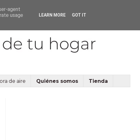
user-agent
erate usage
LEARN MORE
GOT IT
ora de aire
Quiénes somos
Tienda