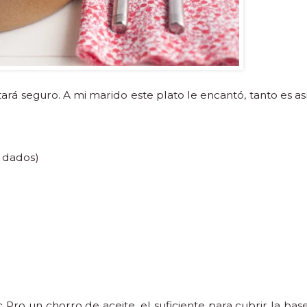
tará seguro. A mi marido este plato le encantó, tanto es as
n dados)
Pro un chorro de aceite, el suficiente para cubrir la bas