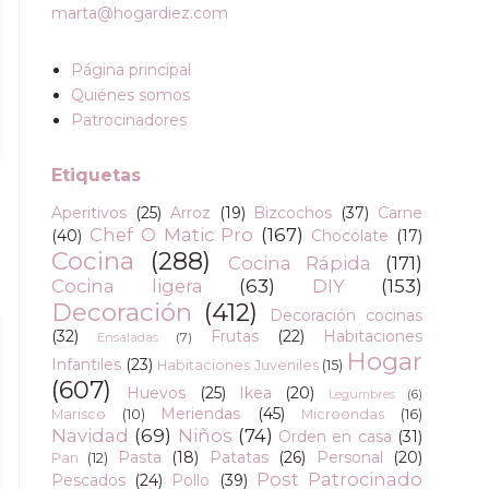
marta@hogardiez.com
Página principal
Quiénes somos
Patrocinadores
Etiquetas
Aperitivos
(25)
Arroz
(19)
Bizcochos
(37)
Carne
Chef O Matic Pro
(167)
(40)
Chocolate
(17)
Cocina
(288)
Cocina Rápida
(171)
Cocina ligera
(63)
DIY
(153)
Decoración
(412)
Decoración cocinas
(32)
Frutas
(22)
Habitaciones
Ensaladas
(7)
Hogar
Infantiles
(23)
Habitaciones Juveniles
(15)
(607)
Huevos
(25)
Ikea
(20)
Legumbres
(6)
Meriendas
(45)
Marisco
(10)
Microondas
(16)
Navidad
(69)
Niños
(74)
Orden en casa
(31)
Pasta
(18)
Patatas
(26)
Personal
(20)
Pan
(12)
Post Patrocinado
Pescados
(24)
Pollo
(39)