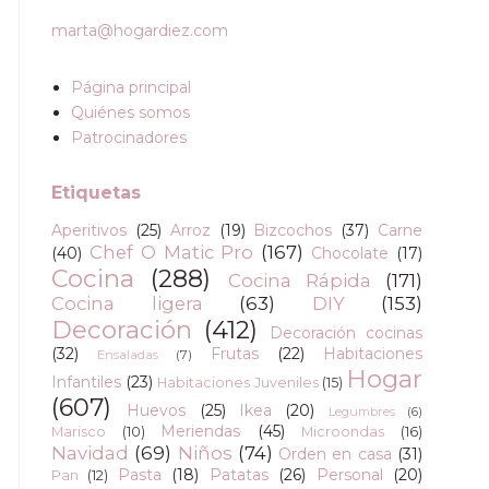
marta@hogardiez.com
Página principal
Quiénes somos
Patrocinadores
Etiquetas
Aperitivos
(25)
Arroz
(19)
Bizcochos
(37)
Carne
Chef O Matic Pro
(167)
(40)
Chocolate
(17)
Cocina
(288)
Cocina Rápida
(171)
Cocina ligera
(63)
DIY
(153)
Decoración
(412)
Decoración cocinas
(32)
Frutas
(22)
Habitaciones
Ensaladas
(7)
Hogar
Infantiles
(23)
Habitaciones Juveniles
(15)
(607)
Huevos
(25)
Ikea
(20)
Legumbres
(6)
Meriendas
(45)
Marisco
(10)
Microondas
(16)
Navidad
(69)
Niños
(74)
Orden en casa
(31)
Pasta
(18)
Patatas
(26)
Personal
(20)
Pan
(12)