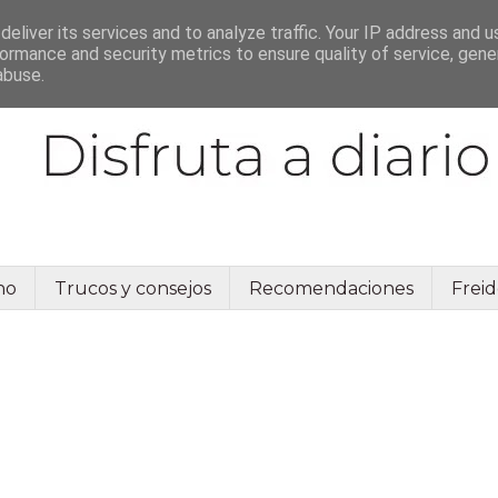
eliver its services and to analyze traffic. Your IP address and 
ormance and security metrics to ensure quality of service, gen
abuse.
no
Trucos y consejos
Recomendaciones
Freid