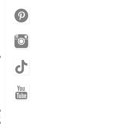
a
a
.
a