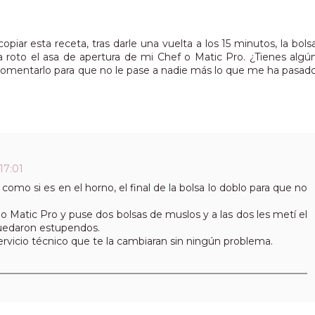
iar esta receta, tras darle una vuelta a los 15 minutos, la bols
 roto el asa de apertura de mi Chef o Matic Pro. ¿Tienes algú
s comentarlo para que no le pase a nadie más lo que me ha pasad
17:01
 como si es en el horno, el final de la bolsa lo doblo para que no
 o Matic Pro y puse dos bolsas de muslos y a las dos les metí el
 quedaron estupendos.
 servicio técnico que te la cambiaran sin ningún problema.