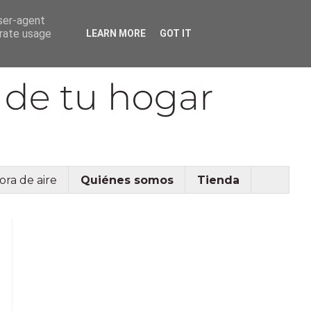
user-agent
erate usage
LEARN MORE
GOT IT
ora de aire
Quiénes somos
Tienda