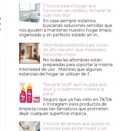
7 trucos para el hogar que
funcionan de verdad y te harán la
vida más fácil
a
En casa siempre estamos
n
buscando soluciones sencillas que
o
nos ayuden a mantener nuestro hogar limpio,
organizado y en perfecto estado sin in...
Alfombras resistente para zonas
de alto tránsito: qué materiales
funcionan mejor
No todas las alfombras están
preparadas para soportar la misma
intensidad de uso . Mientras que algunas
estancias del hogar se utilizan de f...
The pink Stuff: qué es, para qué
sirve y si realmente merece la
pena
Seguro que ya has visto en TikTok
o Instagram esos productos de
limpieza rosas tan llamativos que prometen
dejar cualquier superficie impeca...
5 trucos de pintura que quizás no
conocías para pintar mejor y sin