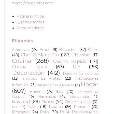
marta@hogardiez.com
Página principal
Quiénes somos
Patrocinadores
Etiquetas
Aperitivos
(25)
Arroz
(19)
Bizcochos
(37)
Carne
Chef O Matic Pro
(167)
(40)
Chocolate
(17)
Cocina
(288)
Cocina Rápida
(171)
Cocina ligera
(63)
DIY
(153)
Decoración
(412)
Decoración cocinas
(32)
Frutas
(22)
Habitaciones
Ensaladas
(7)
Hogar
Infantiles
(23)
Habitaciones Juveniles
(15)
(607)
Huevos
(25)
Ikea
(20)
Legumbres
(6)
Meriendas
(45)
Marisco
(10)
Microondas
(16)
Navidad
(69)
Niños
(74)
Orden en casa
(31)
Pasta
(18)
Patatas
(26)
Personal
(20)
Pan
(12)
Post Patrocinado
Pescados
(24)
Pollo
(39)