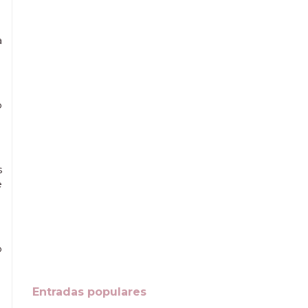
a
o
s
e
o
Entradas populares