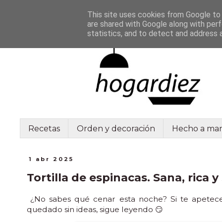
This site uses cookies from Google to d
are shared with Google along with perf
statistics, and to detect and address 
Recetas
Orden y decoración
Hecho a ma
1 abr 2025
Tortilla de espinacas. Sana, rica 
¿No sabes qué cenar esta noche? Si te apetece 
quedado sin ideas, sigue leyendo 😏