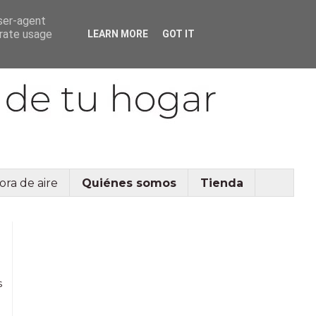
user-agent
erate usage
LEARN MORE
GOT IT
ora de aire
Quiénes somos
Tienda
s