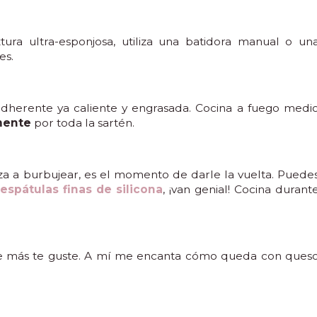
tura ultra-esponjosa, utiliza una batidora manual o un
es.
iadherente ya caliente y engrasada. Cocina a fuego medi
mente
por toda la sartén.
 a burbujear, es el momento de darle la vuelta. Puede
s
espátulas finas de silicona
, ¡van genial! Cocina durant
que más te guste. A mí me encanta cómo queda con ques