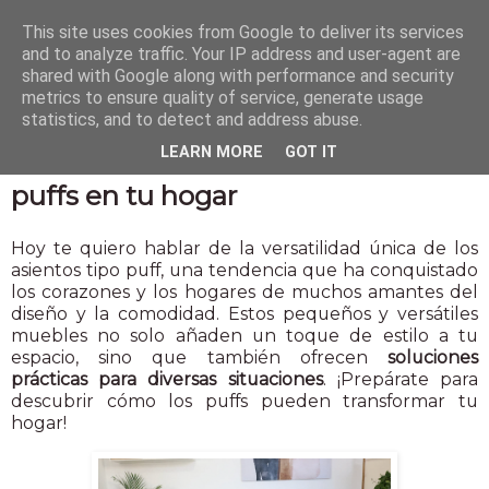
This site uses cookies from Google to deliver its services
and to analyze traffic. Your IP address and user-agent are
shared with Google along with performance and security
metrics to ensure quality of service, generate usage
statistics, and to detect and address abuse.
30 ene 2024
LEARN MORE
GOT IT
Descubre la versatilidad de los
puffs en tu hogar
Hoy te quiero hablar de la versatilidad única de los
asientos tipo puff, una tendencia que ha conquistado
los corazones y los hogares de muchos amantes del
diseño y la comodidad. Estos pequeños y versátiles
muebles no solo añaden un toque de estilo a tu
espacio, sino que también ofrecen
soluciones
prácticas para diversas situaciones
. ¡Prepárate para
descubrir cómo los puffs pueden transformar tu
hogar!